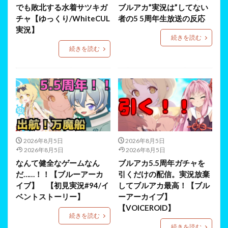
でも敗北する水着サツキガ
ブルアカ”実況は”してない
チャ【ゆっくり/WhiteCUL
者の5 5周年生放送の反応
実況】
続きを読む
続きを読む
2026年8月5日
2026年8月5日
2026年8月5日
2026年8月5日
なんて健全なゲームなん
ブルアカ5.5周年ガチャを
だ……！！【ブルーアーカ
引くだけの配信。実況放棄
イブ】 【初見実況#94/イ
してブルアカ最高！【ブル
ベントストーリー】
ーアーカイブ】
【VOICEROID】
続きを読む
続きを読む