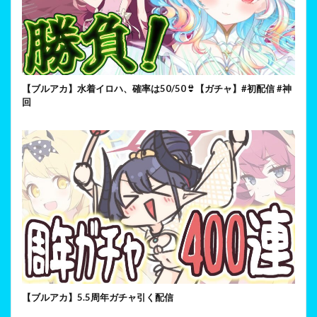
【ブルアカ】水着イロハ、確率は50/50👙【ガチャ】#初配信 #神
回
【ブルアカ】5.5周年ガチャ引く配信