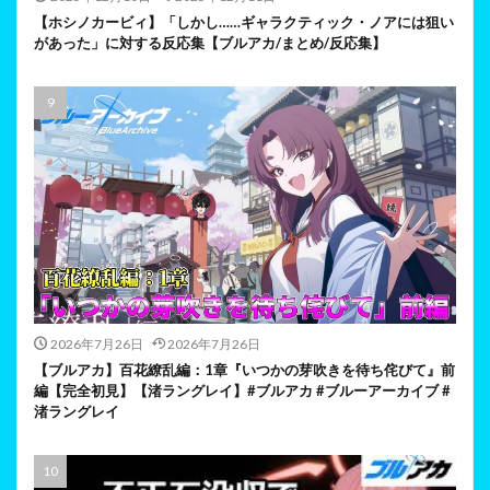
【ホシノカービィ】「しかし……ギャラクティック・ノアには狙い
があった」に対する反応集【ブルアカ/まとめ/反応集】
2026年7月26日
2026年7月26日
【ブルアカ】百花繚乱編：1章『いつかの芽吹きを待ち侘びて』前
編【完全初見】【渚ラングレイ】#ブルアカ #ブルーアーカイブ #
渚ラングレイ