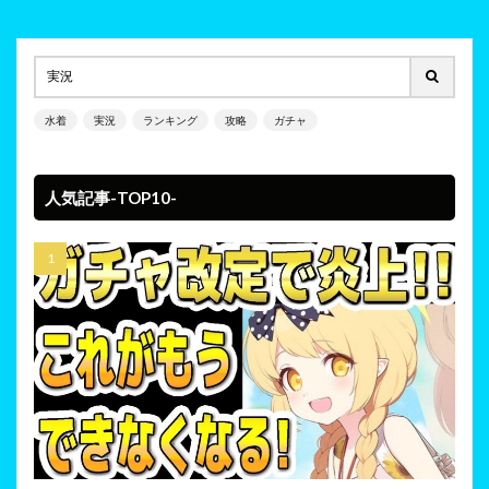
水着
実況
ランキング
攻略
ガチャ
人気記事-TOP10-