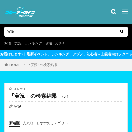
水着
実況
ランキング
攻略
ガチャ
キング、アプデ、初心者～上級者向けテクニックまで完全網羅
HOME
"実況" の検索結果
SEARCH
「実況」の検索結果
3791件
実況
新着順
人気順
おすすめカテゴリ
最新情報・攻略テクニックまとめ
ガチ勢のライブ実況