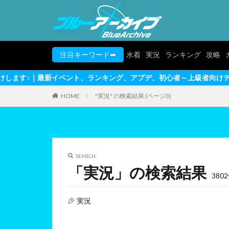
注目キーワード➡
水着
実況
ランキング
攻略
、ランキング、アプデ、初心者～上級者向けテクニックまで完全網羅
HOME
"実況" の検索結果 (ページ3)
SEARCH
「実況」の検索結果
380
実況