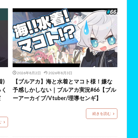
2026年8月2日
2026年8月3日
)
【ブルアカ】海と水着とマコト様！嫌な
っく
予感しかしない｜ブルアカ実況#66【ブル
実
ーアーカイブ/Vtuber/理導センギ】
続きを読む
む