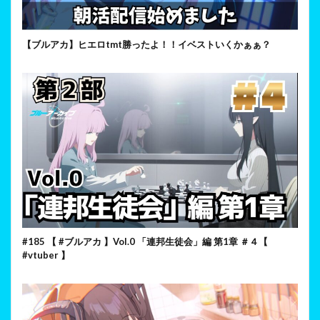
【ブルアカ】ヒエロtmt勝ったよ！！イベストいくかぁぁ？
#185 【 #ブルアカ 】Vol.0 「連邦生徒会」編 第1章 ＃４【
#vtuber 】