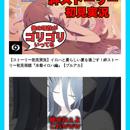
【ストーリー初見実況】イロハと夏らしい夏を過ごす！絆ストー
リー初見視聴『水着イロハ編』【ブルアカ】