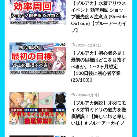
【ブルアカ】水着アリウス
イベント 効率周回 ショッ
プ優先度＆注意点 (Sheside
Outside)【ブルーアーカイ
ブ】
2025年12月1日
【ブルアカ】初心者必見！
最初の目標はどこを目指す
べきか。1～2ヶ月想定
【100日後に初心者卒業
(23/100)】
2024年9月9日
【ブルアカ解説】才羽モモ
イ＆才羽ミドリの魅力を徹
底解説！【悔しい姉と卑し
い妹】#ブルーアーカイブ