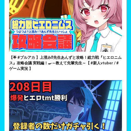
【🌟 #ブルアカ 】上澄み⁉先生あんずと攻略！総力戦『ヒエロニム
ス』攻略会議 実戦編！🍳～教えて先輩先生～【 #新人vtuber / #
ゲーム実況 】