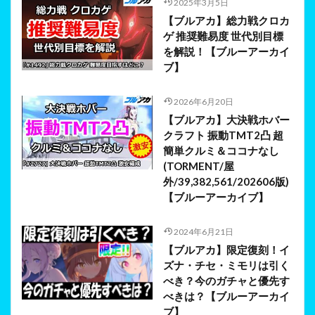
2025年3月5日
【ブルアカ】総力戦クロカ
ゲ 推奨難易度 世代別目標
を解説！【ブルーアーカイ
ブ】
2026年6月20日
【ブルアカ】大決戦ホバー
クラフト 振動TMT2凸 超
簡単クルミ＆ココナなし
(TORMENT/屋
外/39,382,561/202606版)
【ブルーアーカイブ】
2024年6月21日
【ブルアカ】限定復刻！イ
ズナ・チセ・ミモリは引く
べき？今のガチャと優先す
べきは？【ブルーアーカイ
ブ】