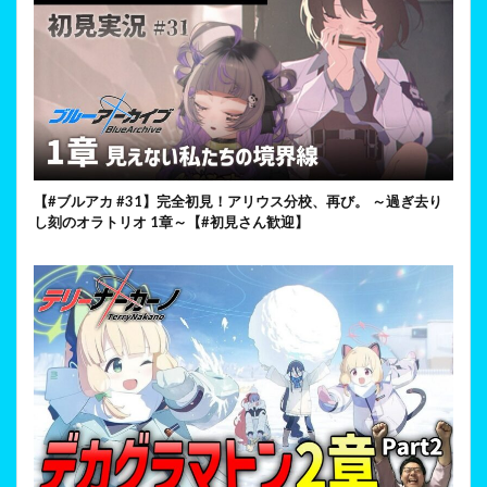
【#ブルアカ #31】完全初見！アリウス分校、再び。 ～過ぎ去り
し刻のオラトリオ 1章～【#初見さん歓迎】