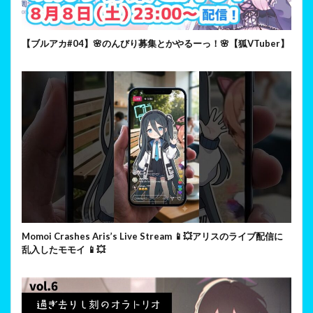
【ブルアカ#04】🌸のんびり募集とかやるーっ！🌸【狐VTuber】
Momoi Crashes Aris’s Live Stream 📱💥アリスのライブ配信に
乱入したモモイ 📱💥