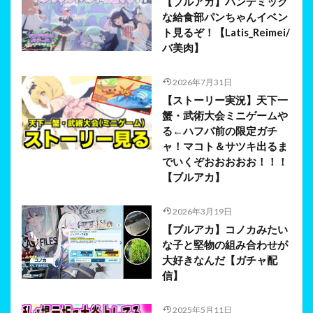
【ブルアカ】パンデミック
な給食部パンちゃんイベン
ト見るぞ！【Latis_Reimei/
バ美肉】
2026年7月31日
【ストーリー実況】天下一
蟹・武術大会ミニゲームや
る←ハフバ前の限定ガチ
ャ！マコト＆サツキ出るま
でいくぞおおおおお！！！
【ブルアカ】
2026年3月19日
【ブルアカ】コノカみたい
な子と堅物の組み合わせが
大好きなんだ【ガチャ配
信】
2025年5月11日