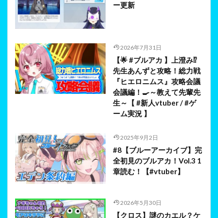
ー更新
2026年7月31日
【🌟 #ブルアカ 】上澄み⁉
先生あんずと攻略！総力戦
『ヒエロニムス』攻略会議
会議編！🍳～教えて先輩先
生～【 #新人vtuber / #ゲ
ーム実況 】
2025年9月2日
#8【ブルーアーカイブ】完
全初見のブルアカ！Vol.3 1
章読む！【#vtuber】
2026年5月30日
【クロス】謎のカエル？ケ