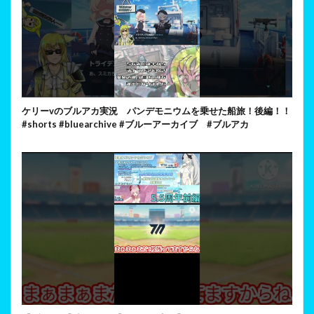
ケリーvのブルアカ実況 パンデモニウムを乗せた船旅！後編！！
#shorts #bluearchive #ブルーアーカイブ #ブルアカ