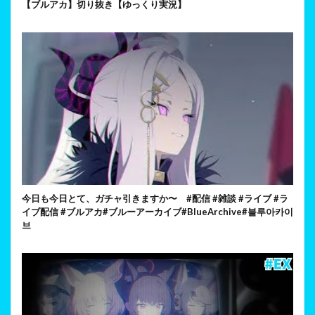
【ブルアカ】切り抜き【ゆっくり実況】
今日も今日とて、ガチャ引きますか〜 #配信 #雑談 #ライブ #ラ
イブ配信 #ブルアカ#ブルーアーカイブ#BlueArchive#블루아카이
브