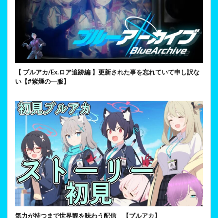
【 ブルアカ/Ex.ロア追跡編 】更新された事を忘れていて申し訳な
い【#紫煙の一服】
気力が持つまで世界観を味わう配信 【ブルアカ】