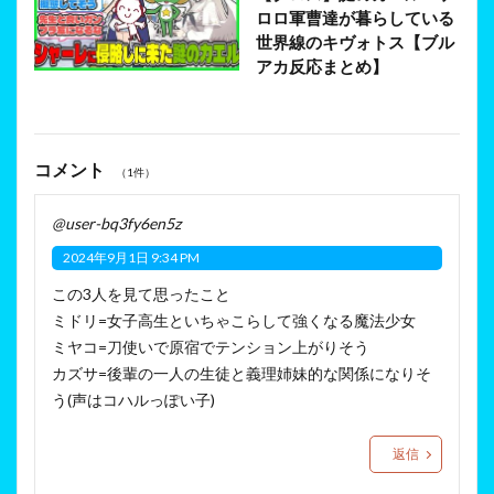
ロロ軍曹達が暮らしている
世界線のキヴォトス【ブル
アカ反応まとめ】
コメント
（1件）
@user-bq3fy6en5z
2024年9月1日 9:34 PM
この3人を見て思ったこと
ミドリ=女子高生といちゃこらして強くなる魔法少女
ミヤコ=刀使いで原宿でテンション上がりそう
カズサ=後輩の一人の生徒と義理姉妹的な関係になりそ
う(声はコハルっぽい子)
返信