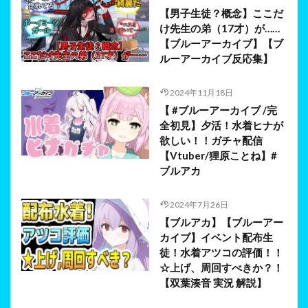
【男子生徒？概念】ここだ
け先生の弟（17才）が……
【ブルーアーカイブ】【ブ
ルーアーカイブ反応集】
2024年11月18日
【 #ブルーアーカイブ /完
全初見】夕活！水着ヒナが
欲しい！！ガチャ配信
【Vtuber/狸原ことね】#
ブルアカ
2024年7月26日
【ブルアカ】【ブルーアー
カイブ】イベント配布生
徒！水着アツコの評価！！
☆上げ、周回すべきか？！
【双葉湊音 実況 解説】