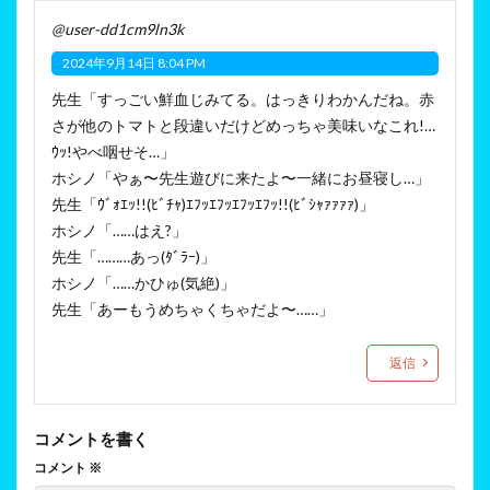
@user-dd1cm9ln3k
2024年9月14日 8:04 PM
先生「すっごい鮮血じみてる。はっきりわかんだね。赤
さが他のトマトと段違いだけどめっちゃ美味いなこれ!…
ｳｯ!やべ咽せそ…」
ホシノ「やぁ〜先生遊びに来たよ〜一緒にお昼寝し…」
先生「ｳﾞｫｴｯ!!(ﾋﾞﾁｬ)ｴﾌｯｴﾌｯｴﾌｯｴﾌｯ!!(ﾋﾞｼｬｧｧｧｧ)」
ホシノ「……はえ?」
先生「………あっ(ﾀﾞﾗｰ)」
ホシノ「……かひゅ(気絶)」
先生「あーもうめちゃくちゃだよ〜……」
返信
コメントを書く
コメント
※