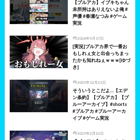
【ブルアカ】イブキちゃん
未所持はありえないよ俺 #
声優 #春瀬なつみ #ゲーム
実況
2026年5月17日
[実況]ブルアカ界で一番お
もしれぇ女と出会っちまっ
たかも知れねぇｗｗｗ[ゆづ
き]
2025年12月21日
そういうとこだよ…【エデ
ン条約】【ブルアカ】【ブ
ルーアーカイブ】#shorts
#ブルアカ #ブルーアーカ
イブ #ゲーム実況
2025年2月22日