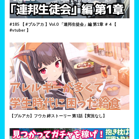
#185 【 #ブルアカ 】Vol.0 「連邦生徒会」編 第1章 ＃４【
#vtuber 】
【ブルアカ】フウカ 絆ストーリー 第1話【実況なし】