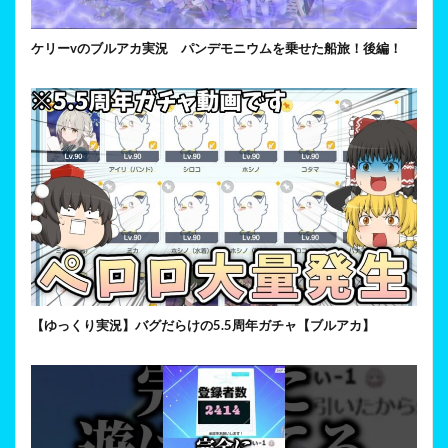
ケリーvのブルアカ実況 パンデモニウムを乗せた船旅！後編！
【ゆっくり実況】バグだらけの5.5周年ガチャ【ブルアカ】