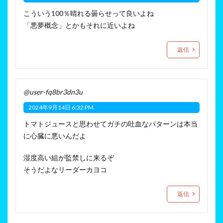
こういう100％晴れる曇らせって良いよね
「悪夢概念」とかもそれに近いよね
返信
@user-fq8br3dn3u
2024年9月14日 6:32 PM
トマトジュースと思わせてガチの吐血なパターンは本当
に心臓に悪いんだよ
湿度高い組が監禁しに来るぞ
そうだよなリーダーカヨコ
返信