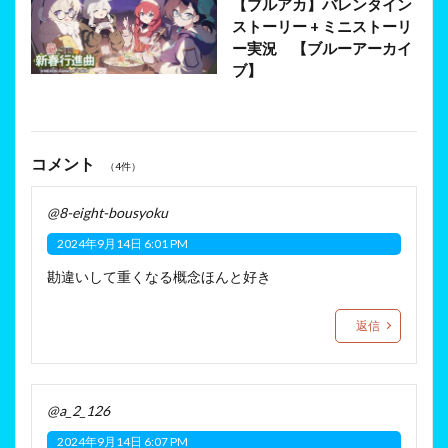
【ブルアカ】バレンタイン
ストーリー + ミニストーリ
ー実況 【ブルーアーカイ
ブ】
コメント
（4件）
@8-eight-bousyoku
2024年9月14日 6:01 PM
勘違いして重くなる概念ほんと好き
返信
@a_2_126
2024年9月14日 6:07 PM