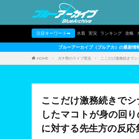
注目キーワード➡
水着
実況
ランキング
攻略
ブルーアーカイブ（ブルアカ）の最新情報を動画形式でお届けし
HOME
ガチ勢のライブ実況
ここだけ激務続きでシ
ここだけ激務続きでシ
したマコトが身の回り
に対する先生方の反応