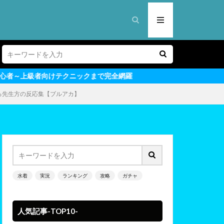
ニックまで完全網羅
る先生方の反応集【ブルアカ】
水着
実況
ランキング
攻略
ガチャ
人気記事-TOP10-