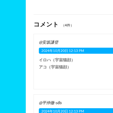
コメント
（4件）
@安坂謙登
2024年10月20日 12:13 PM
イロハ（宇宙猫顔）
アコ（宇宙猫顔）
@平仲徹-s8s
2024年10月20日 12:13 PM