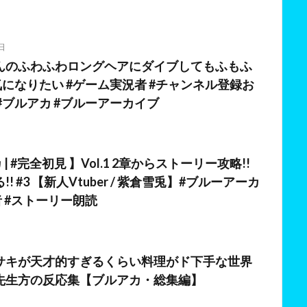
日
んのふわふわロングヘアにダイブしてもふもふ
気になりたい #ゲーム実況者 #チャンネル登録お
#ブルアカ #ブルーアーカイブ
日
 | #完全初見 】Vol.1 2章からストーリー攻略!!
! #3 【新人Vtuber / 紫倉雪兎】#ブルーアーカ
者 #ストーリー朗読
日
サキが天才的すぎるくらい料理がド下手な世界
先生方の反応集【ブルアカ・総集編】