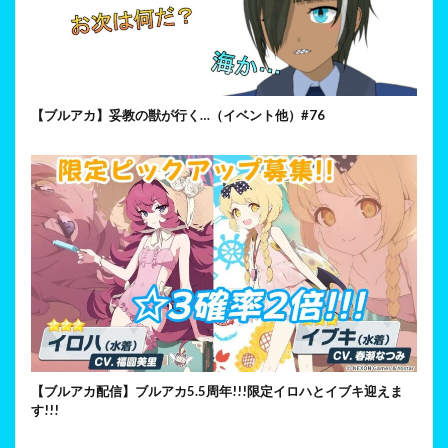
【ブルアカ】妥教の獣が行く…（イベント他）#76
【ブルアカ配信】ブルアカ5.5周年!!!限定イロハとイブキ迎えま
す!!!