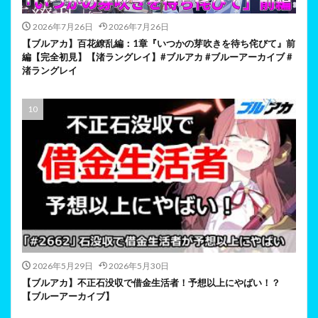
2026年7月26日
2026年7月26日
【ブルアカ】百花繚乱編：1章『いつかの芽吹きを待ち侘びて』前
編【完全初見】【渚ラングレイ】#ブルアカ #ブルーアーカイブ #
渚ラングレイ
2026年5月29日
2026年5月30日
【ブルアカ】不正石没収で借金生活者！予想以上にやばい！？
【ブルーアーカイブ】