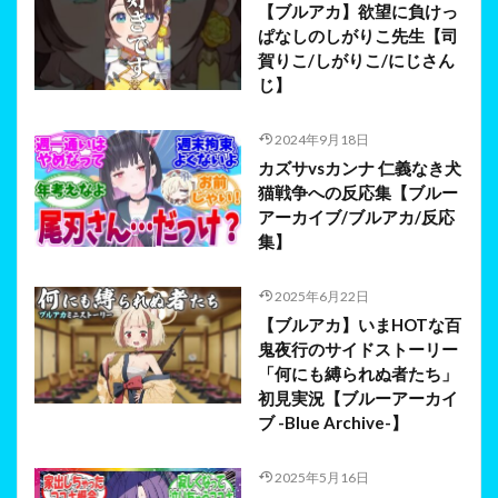
【ブルアカ】欲望に負けっ
ぱなしのしがりこ先生【司
賀りこ/しがりこ/にじさん
じ】
2024年9月18日
カズサvsカンナ 仁義なき犬
猫戦争への反応集【ブルー
アーカイブ/ブルアカ/反応
集】
2025年6月22日
【ブルアカ】いまHOTな百
鬼夜行のサイドストーリー
「何にも縛られぬ者たち」
初見実況【ブルーアーカイ
ブ -Blue Archive-】
2025年5月16日