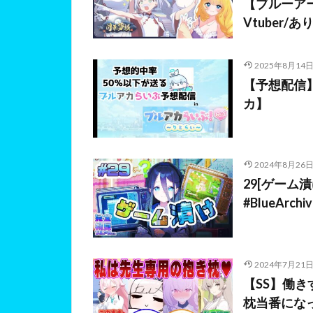
【ブルーアーカ
Vtuber/あ
2025年8月14
【予想配信
カ】
2024年8月26
29[ゲーム
#BlueArc
2024年7月21
【SS】働
枕当番にな