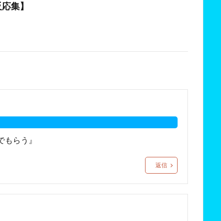
反応集】
でもらう』
返信