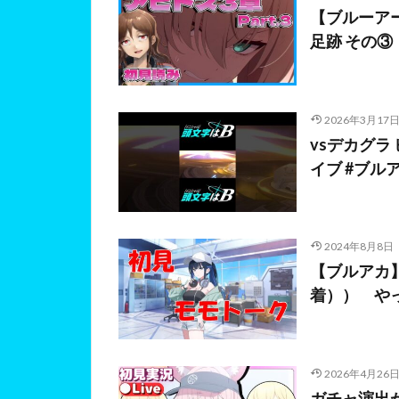
【ブルーアー
足跡 その③【
2026年3月17
vsデカグラ
イブ #ブル
2024年8月8日
【ブルアカ
着）） や
2026年4月26
ガチャ演出