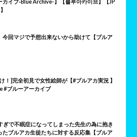
イブ‐Blue Archive-】【블루아카이브】【JP
り】
日
】今回マジで予想出来ないから助けて【ブルア
日
漬け！]完全初見で女性絵師が【#ブルアカ実況 】
hive #ブルーアーカイブ
日
きすぎで不眠症になってしまった先生の為に抱き
ったブルアカ生徒たちに対する反応集【ブルア