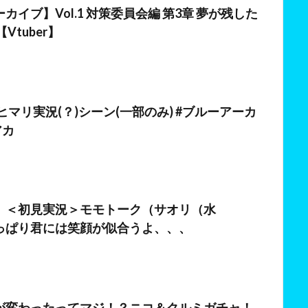
カイブ】Vol.1 対策委員会編 第3章 夢が残した
Vtuber】
日
 ヒマリ実況(？)シーン(一部のみ) #ブルーアーカ
アカ
】＜初見実況＞モモトーク（サオリ（水
っぱり君には笑顔が似合うよ、、、
日
が変わったってマジ！？ニコ＆クルミガチャ！