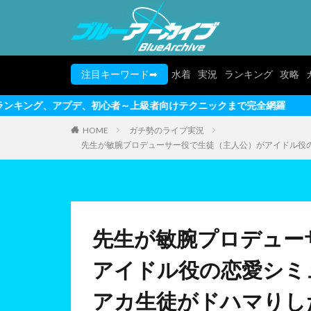
注目キーワード➡
水着
実況
ランキング
攻略
心者～上級者向けテクニックまで完全網羅
HOME
ガチ勢のライブ実況
先生が敏腕プロデューサー役で生徒（主人公）がアイドル役の
先生が敏腕プロデュー
アイドル役の恋愛シミ
アカ生徒がドハマりし