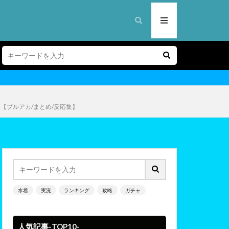
ブルアカ/まとめ/反応集】
水着
実況
ランキング
攻略
ガチャ
人気記事-TOP10-