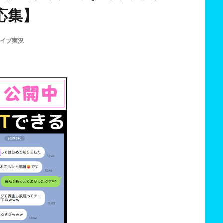
応集】
イブ実況