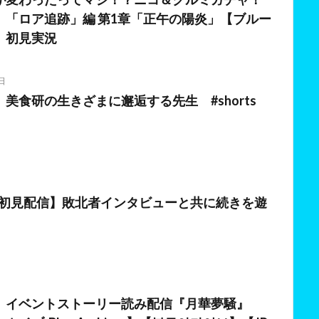
】「ロア追跡」編 第1章「正午の陽炎」【ブルー
】初見実況
日
美食研の生きざまに邂逅する先生 #shorts
日
/初見配信】敗北者インタビューと共に続きを遊
日
】イベントストーリー読み配信『月華夢騒』