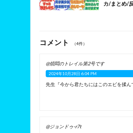
カ/まとめ/
コメント
（4件）
@煩悶のトレイル第2号です
2024年10月28日 6:04 PM
先生『今から君たちにはこのエビを揉ん
@ジョンドゥ-r7t