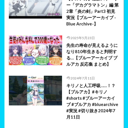
ー「デカグラマトン」編 第
2章「炎の剣」Part3 初見
実況【ブルーアーカイブ -
Blue Archive-】
2025年5月23日
先生の寿命が見えるように
なり810年生きると判明す
る…【ブルーアーカイブ ブ
ルアカ 反応集 まとめ】
2024年7月11日
キリノと人工呼吸……！？
【ブルアカ】#キリノ
#shorts #ブルーアーカイ
ブ #ブルアカ #bluearchive
#実況 #切り抜き2024年7
月11日