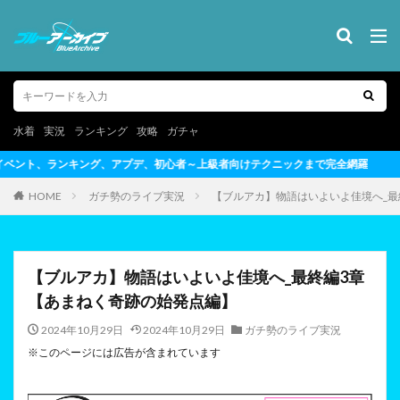
水着
実況
ランキング
攻略
ガチャ
～上級者向けテクニックまで完全網羅
HOME
ガチ勢のライブ実況
【ブルアカ】物語はいよいよ佳境へ_最
【ブルアカ】物語はいよいよ佳境へ_最終編3章
【あまねく奇跡の始発点編】
2024年10月29日
2024年10月29日
ガチ勢のライブ実況
※このページには広告が含まれています