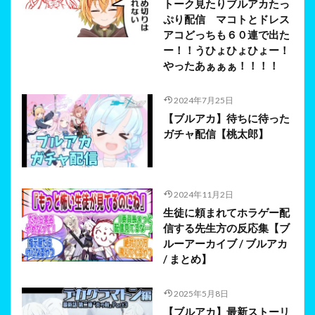
トーク見たりブルアカたっ
ぷり配信 マコトとドレス
アコどっちも６０連で出た
ー！！うひょひょひょー！
やったあぁぁぁ！！！！
2024年7月25日
【ブルアカ】待ちに待った
ガチャ配信【桃太郎】
2024年11月2日
生徒に頼まれてホラゲー配
信する先生方の反応集【ブ
ルーアーカイブ / ブルアカ
/ まとめ】
2025年5月8日
【ブルアカ】最新ストーリ