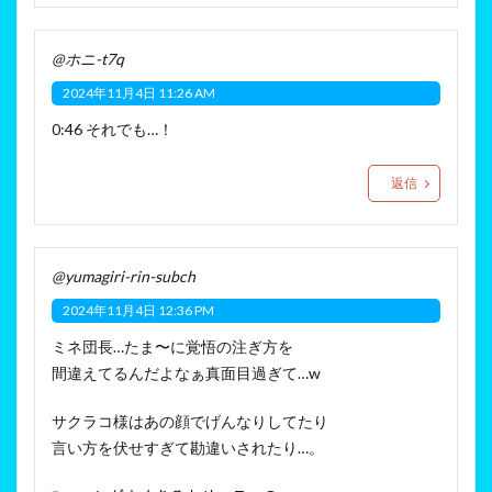
@ホニ-t7q
2024年11月4日 11:26 AM
0:46 それでも…！
返信
@yumagiri-rin-subch
2024年11月4日 12:36 PM
ミネ団長…たま〜に覚悟の注ぎ方を
間違えてるんだよなぁ真面目過ぎて…w
サクラコ様はあの顔でげんなりしてたり
言い方を伏せすぎて勘違いされたり…。