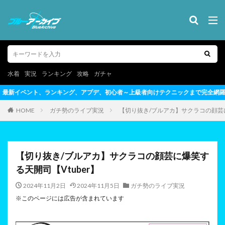
水着
実況
ランキング
攻略
ガチャ
心者～上級者向けテクニックまで完全網羅
HOME
ガチ勢のライブ実況
【切り抜き/ブルアカ】サクラコの顔芸に
【切り抜き/ブルアカ】サクラコの顔芸に爆笑す
る天開司【Vtuber】
2024年11月2日
2024年11月5日
ガチ勢のライブ実況
※このページには広告が含まれています