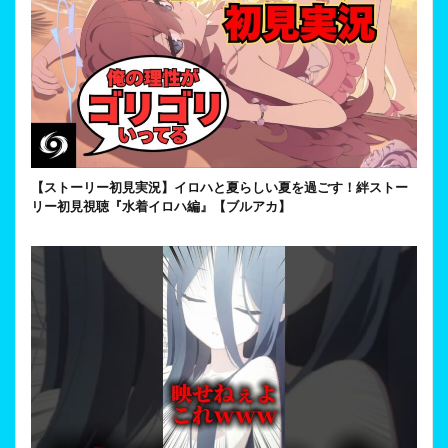
【ストーリー初見実況】イロハと夏らしい夏を過ごす！絆ストー
リー初見視聴『水着イロハ編』【ブルアカ】