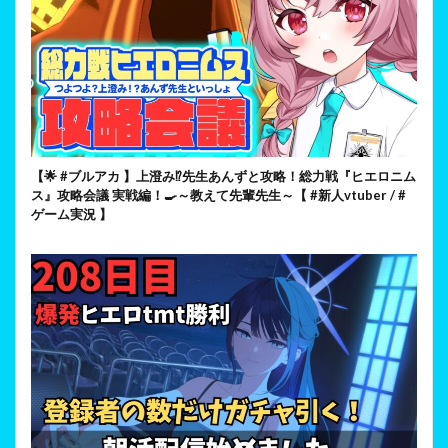
【🌟 #ブルアカ 】上澄み⁉先生あんずと攻略！総力戦『ヒエロニム
ス』攻略会議 実戦編！🍳～教えて先輩先生～【 #新人vtuber / #
ゲーム実況 】