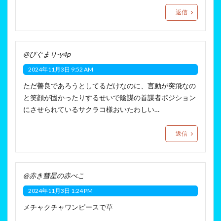
返信
@ぴぐまり-y4p
2024年11月3日 9:52 AM
ただ善良であろうとしてるだけなのに、言動が突飛なの
と笑顔が固かったりするせいで陰謀の首謀者ポジション
にさせられているサクラコ様おいたわしい…
返信
@赤き彗星の赤べこ
2024年11月3日 1:24 PM
メチャクチャワンピースで草