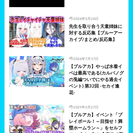
2026年3月26日
先生を取り合う天童姉妹に
対する反応集【ブルーアー
カイブ/まとめ/反応集】
2026年7月17日
【ブルアカ】やっぱ水着イ
ベは最高である(カルバノグ
の兎編ついでにやる過去イ
ベント) 第32回 -セカイ逢
花-
2025年3月27日
【ブルアカ】イベント「プ
レイボール！～目指せ！満
塁ホームラン～」をセルフ