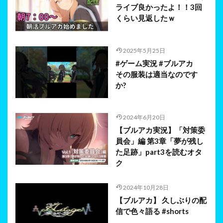
ライブ良かったよ！！3回
くらい見返したｗ
2025年5月25日
#ゲーム実況 #ブルアカ
その服装は適当なのです
か?
2024年6月20日
【ブルアカ実況】「対策委
員会」編 第3章「夢が残し
た足跡」part3を読むオタ
ク
2024年10月28日
【ブルアカ】 久しぶりの配
信で色々語る #shorts