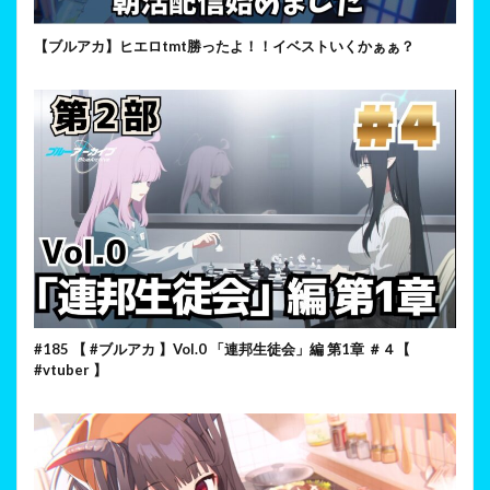
【ブルアカ】ヒエロtmt勝ったよ！！イベストいくかぁぁ？
#185 【 #ブルアカ 】Vol.0 「連邦生徒会」編 第1章 ＃４【
#vtuber 】