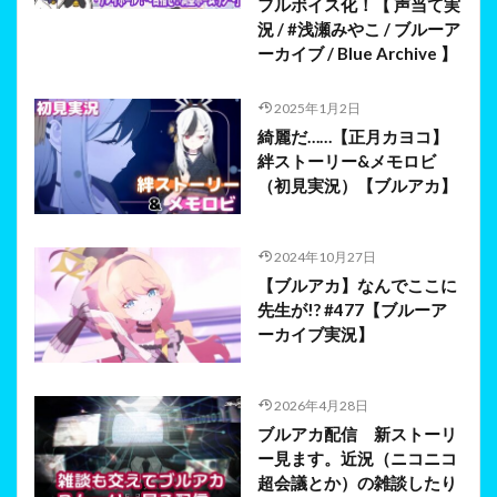
フルボイス化！【 声当て実
況 / #浅瀬みやこ / ブルーア
ーカイブ / Blue Archive 】
2025年1月2日
綺麗だ……【正月カヨコ】
絆ストーリー&メモロビ
（初見実況）【ブルアカ】
2024年10月27日
【ブルアカ】なんでここに
先生が!? #477【ブルーア
ーカイブ実況】
2026年4月28日
ブルアカ配信 新ストーリ
ー見ます。近況（ニコニコ
超会議とか）の雑談したり