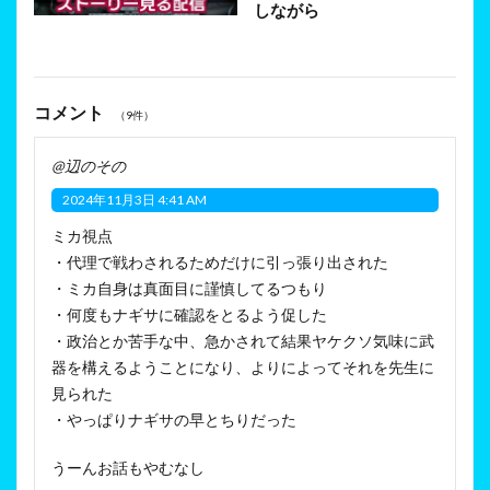
しながら
コメント
（9件）
@辺のその
2024年11月3日 4:41 AM
ミカ視点
・代理で戦わされるためだけに引っ張り出された
・ミカ自身は真面目に謹慎してるつもり
・何度もナギサに確認をとるよう促した
・政治とか苦手な中、急かされて結果ヤケクソ気味に武
器を構えるようことになり、よりによってそれを先生に
見られた
・やっぱりナギサの早とちりだった
うーんお話もやむなし