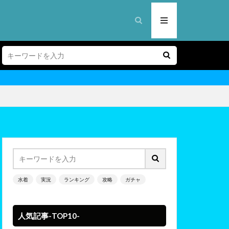
水着
実況
ランキング
攻略
ガチャ
人気記事-TOP10-