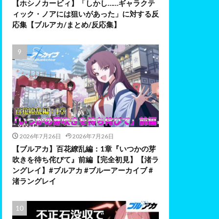
【ホシノカービィ】「しかし……ギャラクテ
ィック・ノアには狙いがあった」に対する反
応集【ブルアカ/まとめ/反応集】
2026年7月26日
2026年7月26日
【ブルアカ】百花繚乱編：1章『いつかの芽
吹きを待ち侘びて』前編【完全初見】【渚ラ
ングレイ】#ブルアカ #ブルーアーカイブ #
渚ラングレイ