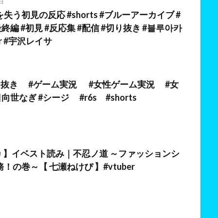
日
う初見の反応 #shorts #ブルーアーカイブ #
終編 #初見 #反応集 #配信 #切り抜き #블루아카
er #宇沢レイサ
#切り抜き #ゲーム実況 #女性ゲーム実況 #女
世なぎ #シージ #r6s #shorts
日
カ 】イベスト読み｜不忍ノ道 ～ファッションシ
！の巻～【 七瀬ねけぴ 】#vtuber
日