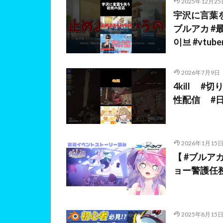
2025年12月25
宇沢に言葉を失
ブルアカ #最
이브 #vtub
2026年7月9日
4kill 
性配信 #日向
2026年1月15
【 #ブルア
ョー警護任務
2025年8月15