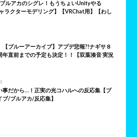
er】ブルアカのシグレ！もうちょいUnityやる
【キャラクターモデリング】【VRChat用】【わし
】【ブルーアーカイブ】アプデ悲報?!ナギサ８
周年直前までの予定も決定！！【双葉湊音 実況
日
い事だから…！正実の光コハルへの反応集【ブ
イブ/ブルアカ/反応集】