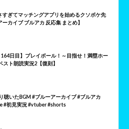
日
さすぎてマッチングアプリを始めるクソボケ先
ーカイブ ブルアカ 反応集 まとめ】
日
 164日目】プレイボール！～目指せ！満塁ホー
イベスト朗読実況2【復刻】
日
り聴いたBGM #ブルーアーカイブ #ブルアカ
ve #初見実況 #vtuber #shorts