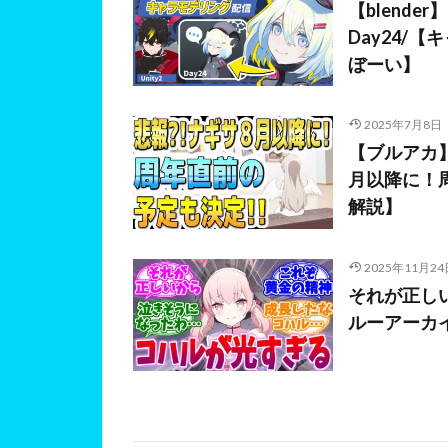
【blend
Day24/
ぼーい】
2025年7月8日
【ブルアカ
月以降に！
解説】
2025年11月24
それが正し
ルーアーカ