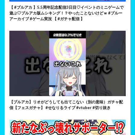
【 #ブルアカ 】5.5周年記念配信3日目♡イベントのミニゲームで
遊ぶ♡ブルアカ版ムシキング！？やったことないけどｗ #ブルー
アーカイブ #ゲーム実況 【 #ガチャ配信 】
【ブルアカ】リオがどうしても出てこない（別の意味）ガチャ配
信【フェスガチャ】 #せなりるライブ #vtuber #切り抜き