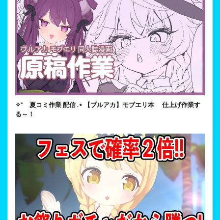
✧* 夏コミ作業 配信 .⋆ 【ブルアカ】モブエリ本 仕上げ作業す
る～！