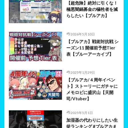
【超危険】絶対に引くな！
極悪闇鍋募金の犠牲者を減
らしたい【ブルアカ】
2026年5月10日
【ブルアカ】戦術対抗戦 シ
ーズン11 開催前予想Tier
表【ブルーアーカイブ】
2025年1月29日
【ブルアカ/４周年イベン
ト】ストーリーにガチャに
メモロビに盛沢山【天開
司/Vtuber】
2025年5月1日
加湿器の代わりにしたい生
徒ランキング #ブルアカ #