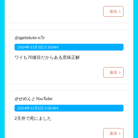
返信
@agetatuta-x7z
2024年11月1日 3:10 AM
ワイも70連目だからある意味正解
返信
@せめんとYouTube
2024年11月2日 5:06 AM
2天井で死にました
返信