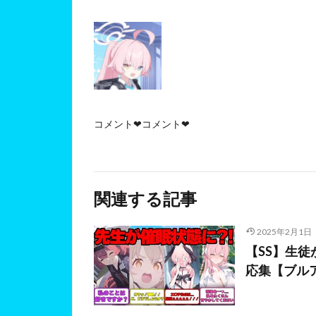
コメント❤コメント❤
関連する記事
2025年2月1日
【SS】生
応集【ブルア