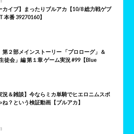
日
カイブ】まったりブルアカ【10/8 総力戦ゲブ
T 本番 39270160】
日
】第２部メインストーリー 「プロローグ」＆
邦生徒会」編 第１章 ゲーム実況 #99【Blue
日
実況＆雑談】今ならミカ単騎でヒエロニムスボ
ゃね？という検証動画【ブルアカ】
日