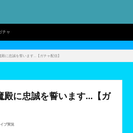
ガチャ
魔殿に忠誠を誓います…【ガチャ配信】
魔殿に忠誠を誓います…【ガ
イブ実況