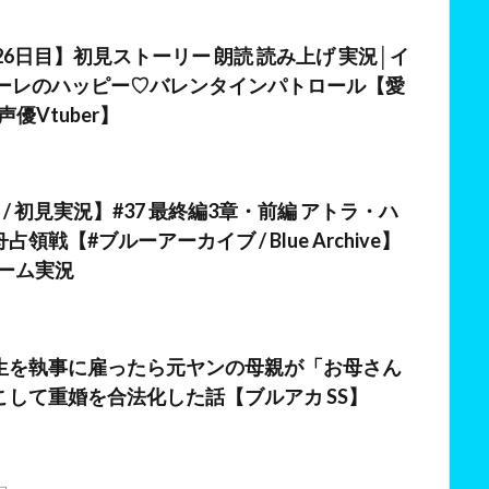
日
26日目】初見ストーリー 朗読 読み上げ 実況│イ
ャーレのハッピー♡バレンタインパトロール【愛
優Vtuber】
日
 / 初見実況】#37 最終編3章・前編 アトラ・ハ
領戦【#ブルーアーカイブ / Blue Archive】
#ゲーム実況
日
生を執事に雇ったら元ヤンの母親が「お母さん
こして重婚を合法化した話【ブルアカ SS】