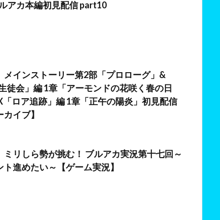
ブルアカ本編初見配信 part10
日
】メインストーリー第2部「プロローグ」&
連邦生徒会」編 1章「アーモンドの花咲く春の日
l.EX「ロア追跡」編 1章「正午の陽炎」初見配信
ーカイブ】
】ミリしら勢が挑む！ ブルアカ実況第十七回～
ント進めたい～【ゲーム実況】