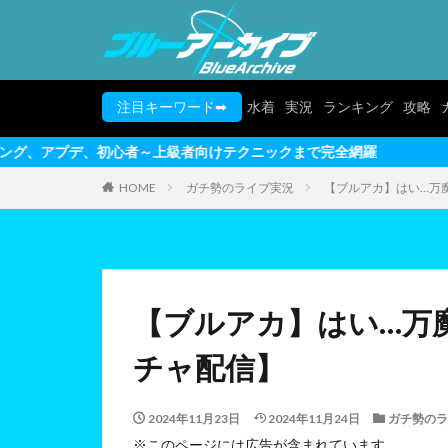
注目キーワード➡
水着
実況
ランキング
攻略
～上級者向けテクニックまで完全網羅
HOME
ガチ勢のライブ実況
【ブルアカ】はい…万
【ブルアカ】はい…万
チャ配信】
2024年11月23日
2024年11月24日
ガチ勢のラ
※このページには広告が含まれています