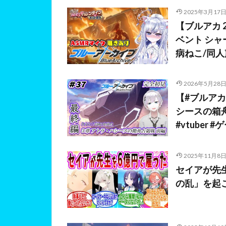
2025年3月17
【ブルアカ 
ベント シ
病ねこ/同人声
2026年5月28
【#ブルアカ
シースの箱舟占
#vtuber 
2025年11月8
セイアが先
の乱」を起