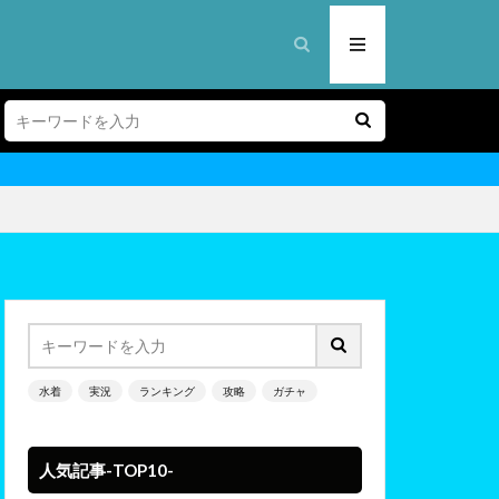
水着
実況
ランキング
攻略
ガチャ
人気記事-TOP10-