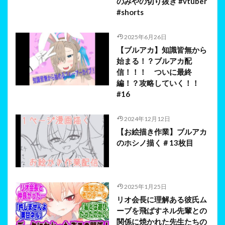
のみやの切り抜き #vtuber
#shorts
2025年6月26日
【ブルアカ】知識皆無から
始まる！？ブルアカ配
信！！！ ついに最終
編！？攻略していく！！
#16
2024年12月12日
【お絵描き作業】ブルアカ
のホシノ描く＃13枚目
2025年1月25日
リオ会長に理解ある彼氏ム
ーブを飛ばすネル先輩との
関係に焼かれた先生たちの