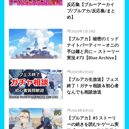
反応集【ブルーアーカイ
ブ/ブルアカ/反応集/まと
め】
2025年1月19日
【ブルアカ】秘密のミッド
ナイトパーティー～オニの
手は鐘と共に～ ストーリー
実況 #73【Blue Archive】
2025年2月6日
【ブルアカ生放送】フェス
終了！ガチャ相談＆初心者
なんでも相談放送
2024年8月3日
【ブルアカ】#5 ストーリ
ーの続きを読む✨ ゲーム実