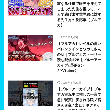
重なる仕事で限界を迎えて
しまった先生を攫って、2
人で逃げ出す世界線に対す
る先生方の反応集【ブルア
カ】
2025年1月5日
【ブルアカ】レベルの高い
バレンタインとワカモさん
の話｜ブルアカストーリー
読む配信 #28【ブルーアー
カイブ/理導セン
ギ/Vtuber】
2025年8月21日
【ブルーアーカイブ】ブル
アカ実況中に推しの一言で
急に現実に戻される狼ノ宮
さん #狼ノ宮ヒナギク #ろ