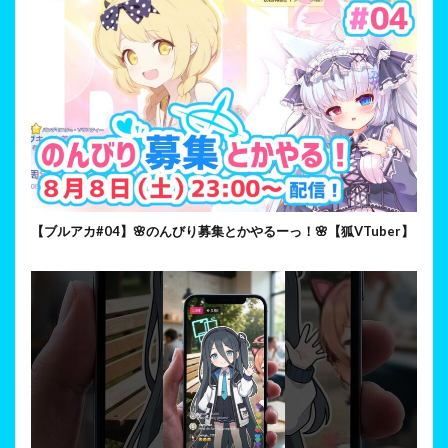
【ブルアカ#04】🌸のんびり募集とかやるーっ！🌸【狐VTuber】