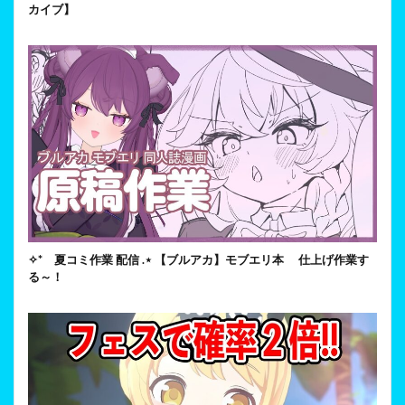
カイブ】
✧* 夏コミ作業 配信 .⋆ 【ブルアカ】モブエリ本 仕上げ作業す
る～！