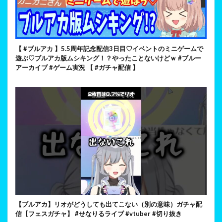
【 #ブルアカ 】5.5周年記念配信3日目♡イベントのミニゲームで
遊ぶ♡ブルアカ版ムシキング！？やったことないけどｗ #ブルー
アーカイブ #ゲーム実況 【 #ガチャ配信 】
【ブルアカ】リオがどうしても出てこない（別の意味）ガチャ配
信【フェスガチャ】 #せなりるライブ #vtuber #切り抜き