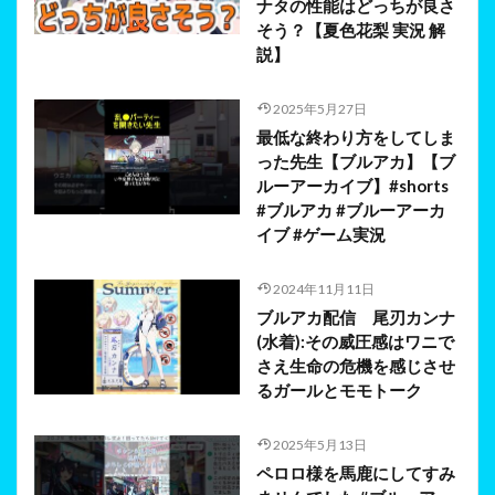
ナタの性能はどっちが良さ
そう？【夏色花梨 実況 解
説】
2025年5月27日
最低な終わり方をしてしま
った先生【ブルアカ】【ブ
ルーアーカイブ】#shorts
#ブルアカ #ブルーアーカ
イブ #ゲーム実況
2024年11月11日
ブルアカ配信 尾刃カンナ
(水着):その威圧感はワニで
さえ生命の危機を感じさせ
るガールとモモトーク
2025年5月13日
ペロロ様を馬鹿にしてすみ