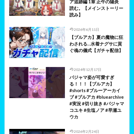
ア追跡編 1章 正午の陽炎
読む。【メインストーリー
読み】
2026年6月11日
【ブルアカ】夏の魔物に狂
わされる…水着ナグサに貢
ぐ魂の儀式【ガチャ配信】
2024年12月17日
パジャマ姿が可愛すぎ
る！！！【ブルアカ】
#shorts #ブルーアーカイ
ブ #ブルアカ #bluearchive
#実況 #切り抜き #パジャマ
コユキ #生塩ノア #早瀬ユ
ウカ
2026年2月24日