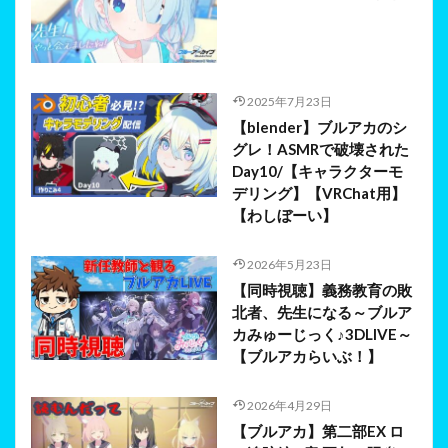
2025年7月23日
【blender】ブルアカのシ
グレ！ASMRで破壊された
Day10/【キャラクターモ
デリング】【VRChat用】
【わしぼーい】
2026年5月23日
【同時視聴】義務教育の敗
北者、先生になる～ブルア
カみゅーじっく♪3DLIVE～
【ブルアカらいぶ！】
2026年4月29日
【ブルアカ】第二部EX ロ