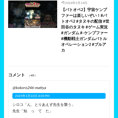
2026年3月14日
【バトオペ2】宇宙ケンプ
ファーは楽しいぞい！#バ
トオペ2 #タヌキの配信 #世
田谷のタヌキ #ゲーム実況
#ガンダム #-ケンプファー
#機動戦士ガンダムバトル
オペレーション2 #ブルア
カ
コメント
（4件）
@kokoro246-mattya
2025年1月22日 4:05 PM
シロコ「ん、とりあえず先生を襲う」
先生「知 っ て た」