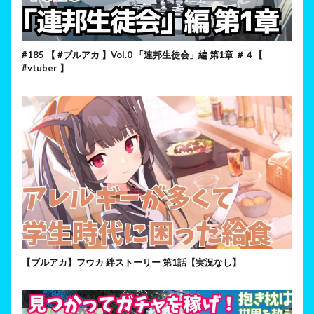
#185 【 #ブルアカ 】Vol.0 「連邦生徒会」編 第1章 ＃４【
#vtuber 】
【ブルアカ】フウカ 絆ストーリー 第1話【実況なし】