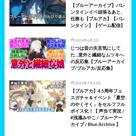
【ブルーアーカイブ】バレ
ンタインイベ頑張るあと、
任務も【ブルアカ】【バレ
ンタイン】【ゲーム配信】
2026年6月1日
じつは昔の失言気にして
た…意外と繊細なムツキへ
の反応集【ブルーアーカイ
ブ/ブルアカ/反応集】
2025年7月31日
【ブルアカ】4.5周年フェ
スガチャ＆イベント「夏空
のやくそく」をセルフフル
ボイス化！【 声当て実況 /
#浅瀬みやこ / ブルーアー
カイブ / Blue Archive 】