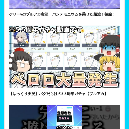
ケリーvのブルアカ実況 パンデモニウムを乗せた船旅！後編！
【ゆっくり実況】バグだらけの5.5周年ガチャ【ブルアカ】