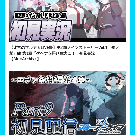
【比宮のブルアカLIVE🔴】第2部メインストーリーVol.1「炎と
影」編 第1章「ゲヘナを再び偉大に！」初見実況
【BlueArchive】