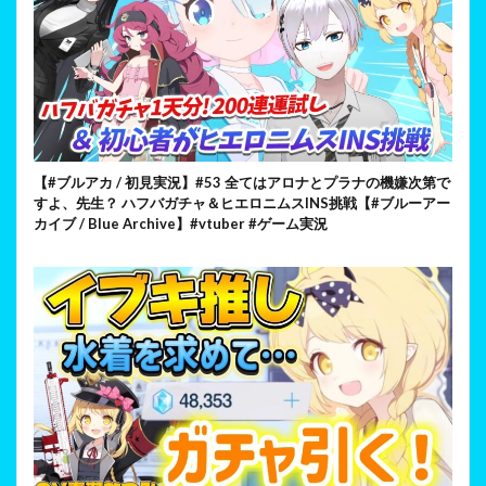
【#ブルアカ / 初見実況】#53 全てはアロナとプラナの機嫌次第で
すよ、先生？ ハフバガチャ＆ヒエロニムスINS挑戦【#ブルーアー
カイブ / Blue Archive】#vtuber #ゲーム実況