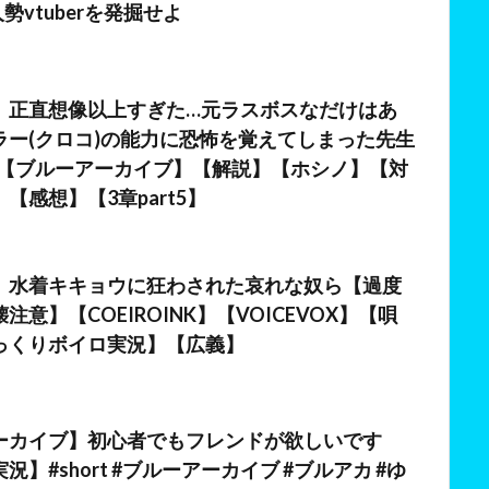
個人勢vtuberを発掘せよ
日
】正直想像以上すぎた…元ラスボスなだけはあ
ラー(クロコ)の能力に恐怖を覚えてしまった先生
!【ブルーアーカイブ】【解説】【ホシノ】【対
【感想】【3章part5】
日
】水着キキョウに狂わされた哀れな奴ら【過度
注意】【COEIROINK】【VOICEVOX】【唄
っくりボイロ実況】【広義】
ーカイブ】初心者でもフレンドが欲しいです
況】#short #ブルーアーカイブ #ブルアカ #ゆ