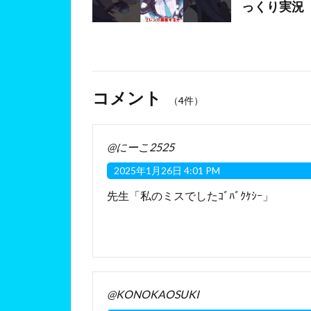
っくり実況
コメント
（4件）
@にーこ2525
2025年1月26日 4:01 PM
先生「私のミスでしたｺﾞﾊﾞｸｹｼｰ」
@KONOKAOSUKI