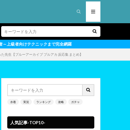
ックまで完全網羅
先生【ブルーアーカイブ ブルアカ 反応集 まとめ】
水着
実況
ランキング
攻略
ガチャ
人気記事-TOP10-