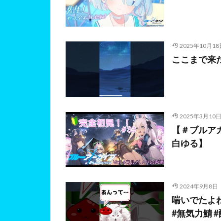
2025年10月18
ここまで来
2025年3月10
【＃ブルア
白ゆる】 【
2024年9月8日
喘いでたよね？#
#無気力鯖 