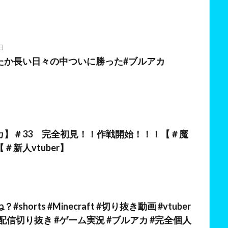
日
たか長い日々の中ついに勝った#ブルアカ
日
カ】＃33 完全初見！！作戦開始！！！【＃魔
＃新人vtuber】
shorts #Minecraft #切り抜き動画 #vtuber
#配信切り抜き #ゲーム実況 #ブルアカ #完全個人