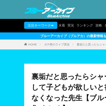
注目キーワード➡
水着
実況
ランキング
攻略
ブルーアーカイブ（ブルアカ）の最新情報を動画形式でお届けしま
HOME
ガチ勢のライブ実況
裏垢だと思ったらシャ
裏垢だと思ったらシャ
して子どもが欲しいと
なくなった先生【ブルー