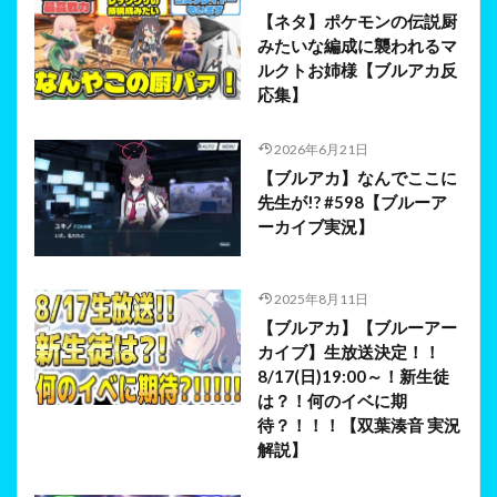
【ネタ】ポケモンの伝説厨
みたいな編成に襲われるマ
ルクトお姉様【ブルアカ反
応集】
2026年6月21日
【ブルアカ】なんでここに
先生が!? #598【ブルーア
ーカイブ実況】
2025年8月11日
【ブルアカ】【ブルーアー
カイブ】生放送決定！！
8/17(日)19:00～！新生徒
は？！何のイベに期
待？！！！【双葉湊音 実況
解説】