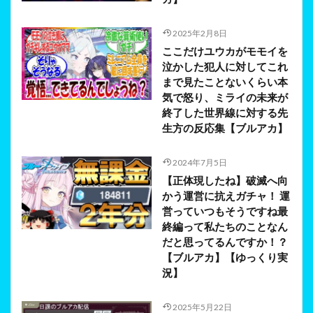
2025年2月8日
ここだけユウカがモモイを
泣かした犯人に対してこれ
まで見たことないくらい本
気で怒り、ミライの未来が
終了した世界線に対する先
生方の反応集【ブルアカ】
2024年7月5日
【正体現したね】破滅へ向
かう運営に抗えガチャ！ 運
営っていつもそうですね最
終編って私たちのことなん
だと思ってるんですか！？
【ブルアカ】【ゆっくり実
況】
2025年5月22日