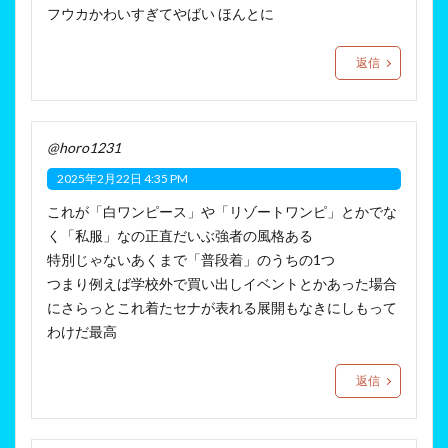
フウカかわいすぎてやばい ほんとに
返信
@horo1231
2025年2月22日 4:35 PM
これが「白ワンピース」や「リゾートワンピ」とかでな
く「私服」なの正直だいぶ強者の風格ある
特別じゃないあくまで「普段着」のうちの1つ
つまり例えば学校外で買い出しイベントとかあった場合
にさらっとこれ着たセナが表れる展開もなきにしもって
わけだ最高
返信