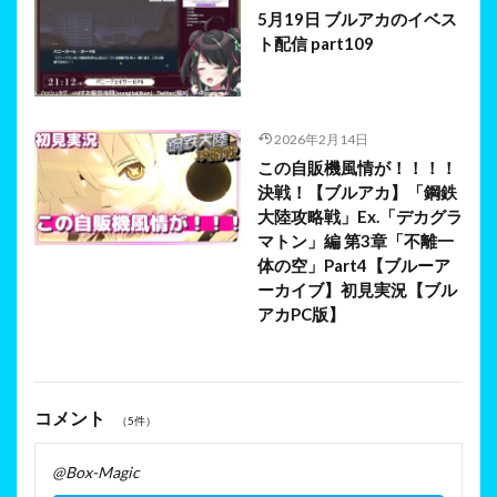
5月19日 ブルアカのイベス
ト配信 part109
2026年2月14日
この自販機風情が！！！！
決戦！【ブルアカ】「鋼鉄
大陸攻略戦」Ex.「デカグラ
マトン」編 第3章「不離一
体の空」Part4【ブルーア
ーカイブ】初見実況【ブル
アカPC版】
コメント
（5件）
@Box-Magic