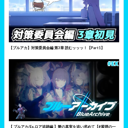
【ブルアカ】対策委員会編 第3章 読むッッッ！【Part1】
【 ブルアカ/Ex.ロア追跡編 】蟹の真実を追い求めて【#紫煙の一