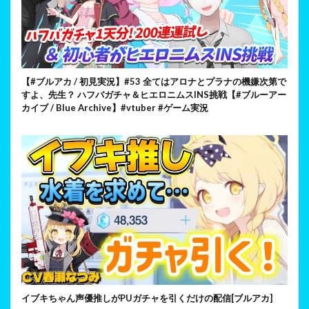
【#ブルアカ / 初見実況】#53 全てはアロナとプラナの機嫌次第で
すよ、先生？ ハフバガチャ＆ヒエロニムスINS挑戦【#ブルーアー
カイブ / Blue Archive】#vtuber #ゲーム実況
イブキちゃん声優推しがPUガチャを引くだけの配信[ブルアカ]