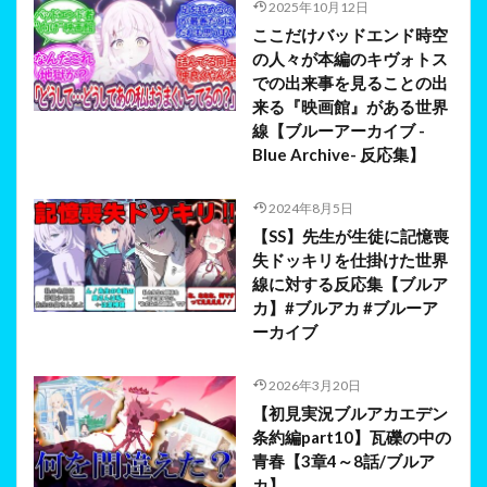
2025年10月12日
ここだけバッドエンド時空
の人々が本編のキヴォトス
での出来事を見ることの出
来る『映画館』がある世界
線【ブルーアーカイブ -
Blue Archive- 反応集】
2024年8月5日
【SS】先生が生徒に記憶喪
失ドッキリを仕掛けた世界
線に対する反応集【ブルア
カ】#ブルアカ #ブルーア
ーカイブ
2026年3月20日
【初見実況ブルアカエデン
条約編part10】瓦礫の中の
青春【3章4～8話/ブルア
カ】