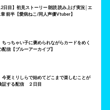
日
12日目】初見ストーリー 朗読 読み上げ 実況│エ
1章 前半【愛病ねこ/同人声優Vtuber】
日
】ちっちゃい子に褒められながらカードをめく
の配信【ブルーアーカイブ】
日
】今更ミリしらで始めてどこまで楽しむことが
検証する配信 ２日目