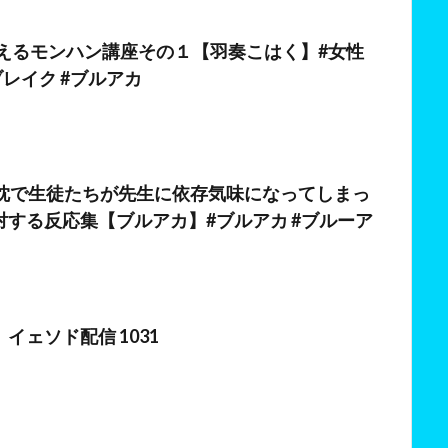
日
が教えるモンハン講座その１【羽奏こはく】#女性
ブレイク #ブルアカ
の枕で生徒たちが先生に依存気味になってしまっ
対する反応集【ブルアカ】#ブルアカ #ブルーア
日
イェソド配信 1031