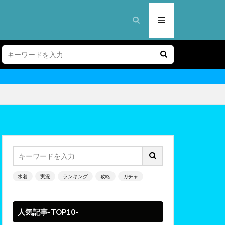
水着
実況
ランキング
攻略
ガチャ
人気記事-TOP10-