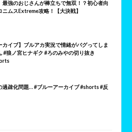
】最強のおじさんが棒立ちで無双！？初心者向
ニムスExtreme攻略！【大決戦】
日
ーカイブ】ブルアカ実況で情緒がバグってしま
 #狼ノ宮ヒナギク #ろのみやの切り抜き
orts
日
疎化問題… #ブルーアーカイブ #shorts #反