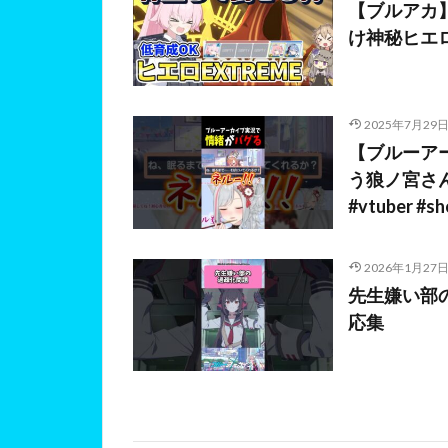
【ブルアカ
け神秘ヒエロ
2025年7月29
【ブルーア
う狼ノ宮さん
#vtuber #sh
2026年1月27
先生嫌い部の過
応集