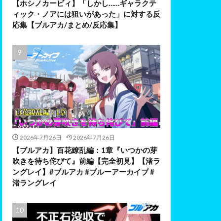
【ホシノカービィ】「しかし……ギャラクテ
ィック・ノアには狙いがあった」に対する反
応集【ブルアカ/まとめ/反応集】
2026年7月26日
2026年7月26日
【ブルアカ】百花繚乱編：1章『いつかの芽
吹きを待ち侘びて』前編【完全初見】【渚ラ
ングレイ】#ブルアカ #ブルーアーカイブ #
渚ラングレイ