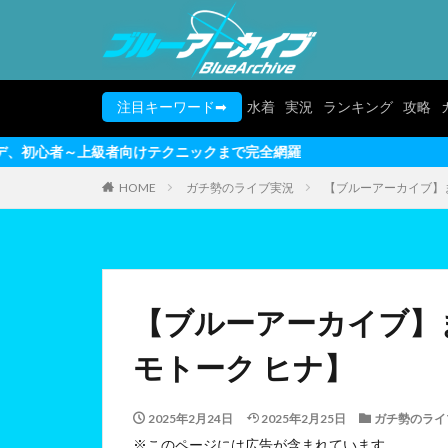
注目キーワード➡
水着
実況
ランキング
攻略
者向けテクニックまで完全網羅
HOME
ガチ勢のライブ実況
【ブルーアーカイブ】ま
【ブルーアーカイブ】ま
モトーク ヒナ】
2025年2月24日
2025年2月25日
ガチ勢のライ
※このページには広告が含まれています