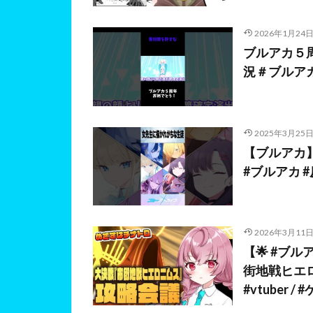
2026年1月24
ブルアカ５
況＃ブルア
2025年3月25
【ブルアカ
#ブルアカ #反
2026年3月11
【🌟 #ブ
街地戦ヒエ
#vtuber /