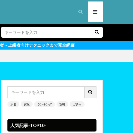
ックまで完全網羅
水着
実況
ランキング
攻略
ガチャ
人気記事-TOP10-