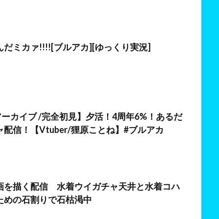
日
だミカァ!!!![ブルアカ][ゆっくり実況]
日
アーカイブ /完全初見】夕活！4周年6%！あるだ
配信！【Vtuber/狸原ことね】#ブルアカ
日
画を描く配信 水着ウイガチャ天井と水着コハ
ための石割りで石枯渇中