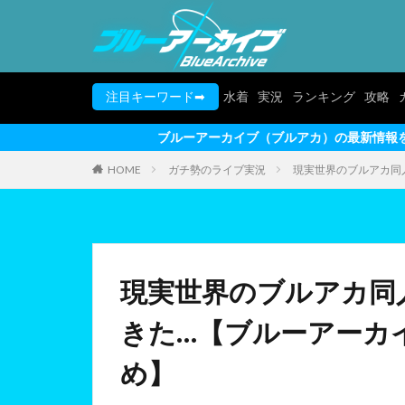
注目キーワード➡
水着
実況
ランキング
攻略
ブルーアーカイブ（ブルアカ）の最新情報を動画形式でお届けしま
HOME
ガチ勢のライブ実況
現実世界のブルアカ同
現実世界のブルアカ同
きた…【ブルーアーカイ
め】