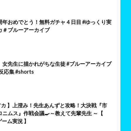
日
周年おめでとう！無料ガチャ４日目 #ゆっくり実
カ＃ブルーアーカイブ
日
】女先生に描かれがちな生徒 #ブルーアーカイブ
応集 #shorts
日
ルアカ 】上澄み！先生あんずと攻略！大決戦『市
ロニムス』作戦会議🍳～教えて先輩先生 ～【
 #ゲーム実況 】