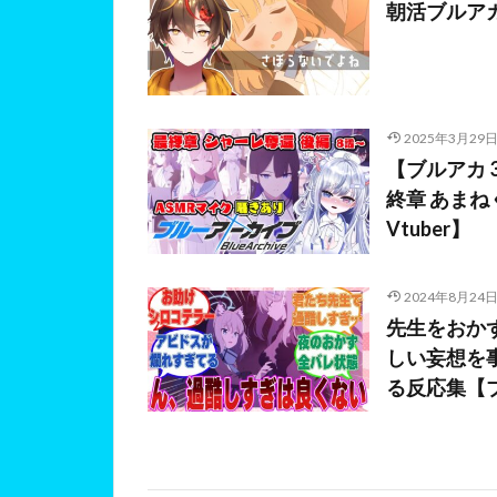
朝活ブルア
2025年3月29
【ブルアカ 
終章 あまね
Vtuber】
2024年8月24
先生をおか
しい妄想を
る反応集【