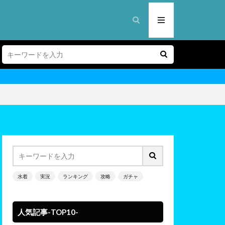
水着
実況
ランキング
攻略
ガチャ
人気記事-TOP10-