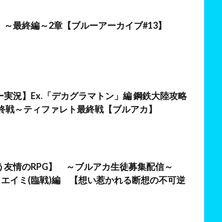
日
】～最終編～2章【ブルーアーカイブ#13】
日
実況】Ex.「デカグラマトン」編 鋼鉄大陸攻略
最終戦～ティファレト最終戦【ブルアカ】
日
う友情のRPG】 ～ブルアカ生徒募集配信～
＆エイミ(臨戦)編 【想い惹かれる断想の不可逆