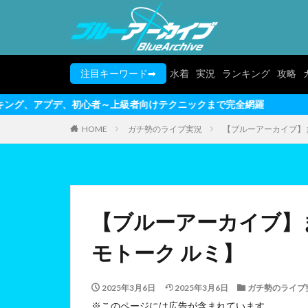
注目キーワード➡
水着
実況
ランキング
攻略
者～上級者向けテクニックまで完全網羅
HOME
ガチ勢のライブ実況
【ブルーアーカイブ】ま
【ブルーアーカイブ】ま
モトーク ルミ】
2025年3月6日
2025年3月6日
ガチ勢のライブ
※このページには広告が含まれています