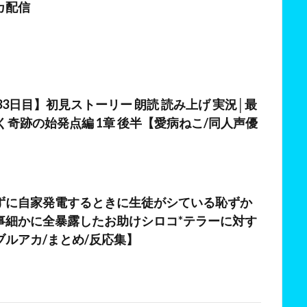
カ配信
日
33日目】初見ストーリー 朗読 読み上げ 実況│最
く奇跡の始発点編 1章 後半【愛病ねこ/同人声優
日
ずに自家発電するときに生徒がシている恥ずか
事細かに全暴露したお助けシロコ*テラーに対す
ブルアカ/まとめ/反応集】