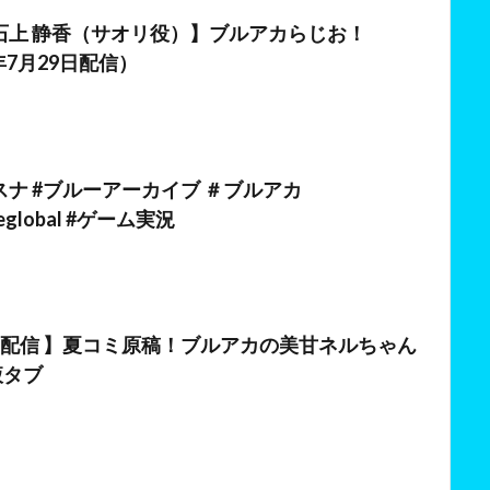
日
石上 静香（サオリ役）】ブルアカらじお！
4年7月29日配信）
日
ナ #ブルーアーカイブ ＃ブルアカ
iveglobal #ゲーム実況
日
き配信 】夏コミ原稿！ブルアカの美甘ネルちゃん
液タブ