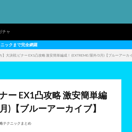
ガチャ
】大決戦 ビナー EX1凸攻略 激安簡単編成！ (EXTREME/屋外/3月)【ブルーアーカ
ー EX1凸攻略 激安簡単編
外/3月)【ブルーアーカイブ】
略テクニックまとめ