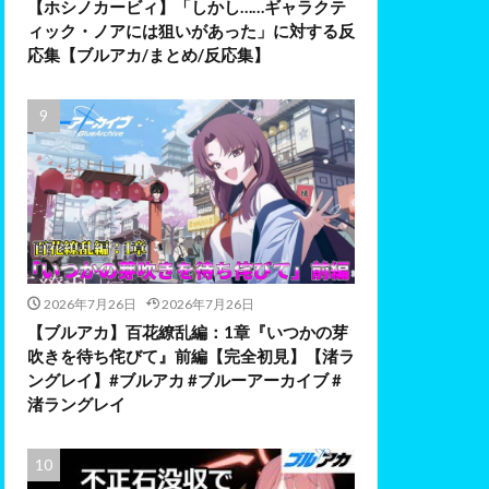
【ホシノカービィ】「しかし……ギャラクテ
ィック・ノアには狙いがあった」に対する反
応集【ブルアカ/まとめ/反応集】
2026年7月26日
2026年7月26日
【ブルアカ】百花繚乱編：1章『いつかの芽
吹きを待ち侘びて』前編【完全初見】【渚ラ
ングレイ】#ブルアカ #ブルーアーカイブ #
渚ラングレイ