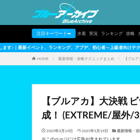
注目キーワード➡
水着
実況
ランキング
攻略
ランキング、アプデ、初心者～上級者向けテクニックまで完全網羅
HOME
最新情報・攻略テクニックまとめ
【ブルアカ
【ブルアカ】大決戦 ビナ
成！ (EXTREME/屋
2025年3月19日
2025年3月19日
最新情報・攻
※このページには広告が含まれています