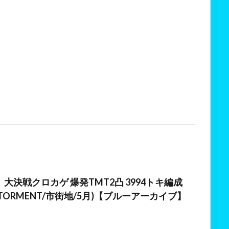
日
大決戦クロカゲ 爆発TMT2凸 3994トキ編成
000(TORMENT/市街地/5月)【ブルーアーカイブ】