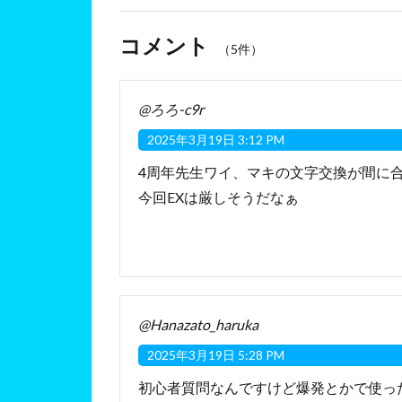
コメント
（5件）
@ろろ-c9r
2025年3月19日 3:12 PM
4周年先生ワイ、マキの文字交換が間に合
今回EXは厳しそうだなぁ
@Hanazato_haruka
2025年3月19日 5:28 PM
初心者質問なんですけど爆発とかで使っ