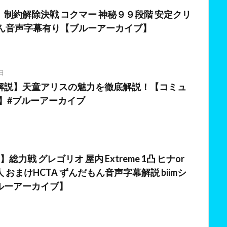
制約解除決戦 コクマー 神秘９９段階 安定クリ
もん音声字幕有り【ブルーアーカイブ】
日
解説】天童アリスの魅力を徹底解説！【コミュ
者】#ブルーアーカイブ
総力戦 グレゴリオ 屋内 Extreme 1凸 ヒナor
 おまけHCTA ずんだもん音声字幕解説 biimシ
ルーアーカイブ】