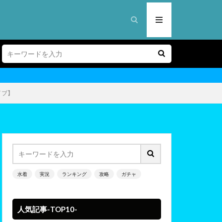
イブ】
水着
実況
ランキング
攻略
ガチャ
人気記事-TOP10-