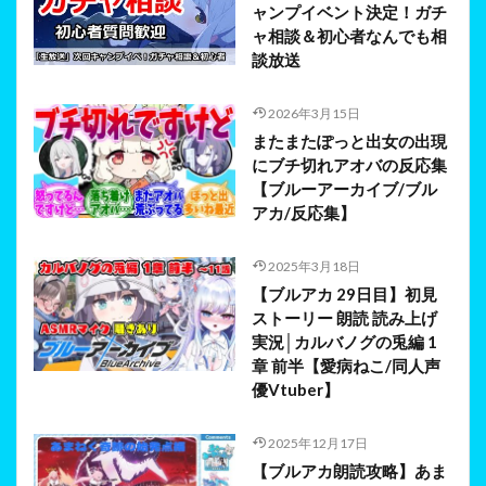
ャンプイベント決定！ガチ
ャ相談＆初心者なんでも相
談放送
2026年3月15日
またまたぽっと出女の出現
にブチ切れアオバの反応集
【ブルーアーカイブ/ブル
アカ/反応集】
2025年3月18日
【ブルアカ 29日目】初見
ストーリー 朗読 読み上げ
実況│カルバノグの兎編 1
章 前半【愛病ねこ/同人声
優Vtuber】
2025年12月17日
【ブルアカ朗読攻略】あま