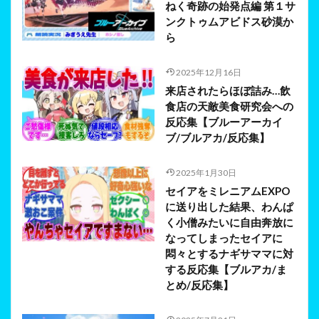
ねく奇跡の始発点編 第１サ
ンクトゥムアビドス砂漠か
ら
2025年12月16日
来店されたらほぼ詰み…飲
食店の天敵美食研究会への
反応集【ブルーアーカイ
ブ/ブルアカ/反応集】
2025年1月30日
セイアをミレニアムEXPO
に送り出した結果、わんぱ
く小僧みたいに自由奔放に
なってしまったセイアに
悶々とするナギサママに対
する反応集【ブルアカ/ま
とめ/反応集】