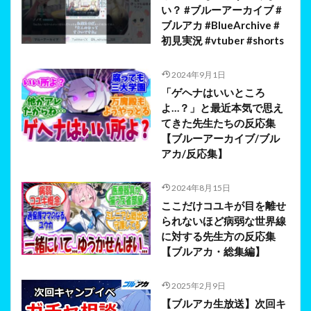
い？ #ブルーアーカイブ #
ブルアカ #BlueArchive #
初見実況 #vtuber #shorts
2024年9月1日
「ゲヘナはいいところ
よ…？」と最近本気で思え
てきた先生たちの反応集
【ブルーアーカイブ/ブル
アカ/反応集】
2024年8月15日
ここだけコユキが目を離せ
られないほど病弱な世界線
に対する先生方の反応集
【ブルアカ・総集編】
2025年2月9日
【ブルアカ生放送】次回キ