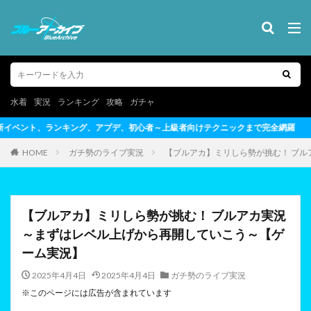
水着
実況
ランキング
攻略
ガチャ
初心者～上級者向けテクニックまで完全網羅
HOME
ガチ勢のライブ実況
【ブルアカ】ミリしら勢が挑む！ ブ
【ブルアカ】ミリしら勢が挑む！ ブルアカ実況
～まずはレベル上げから再開していこう～【ゲ
ーム実況】
2025年4月4日
2025年4月4日
ガチ勢のライブ実況
※このページには広告が含まれています