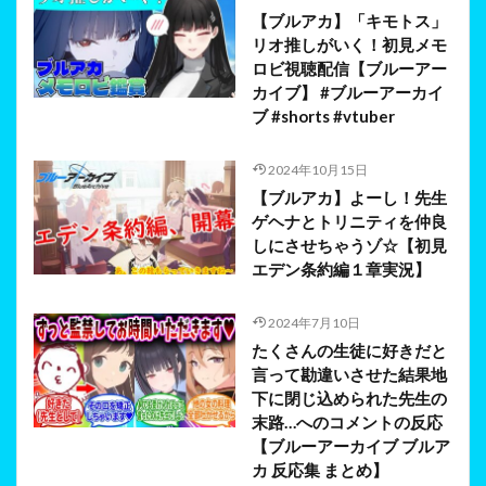
【ブルアカ】「キモトス」
リオ推しがいく！初見メモ
ロビ視聴配信【ブルーアー
カイブ】 #ブルーアーカイ
ブ #shorts #vtuber
2024年10月15日
【ブルアカ】よーし！先生
ゲヘナとトリニティを仲良
しにさせちゃうゾ☆【初見
エデン条約編１章実況】
2024年7月10日
たくさんの生徒に好きだと
言って勘違いさせた結果地
下に閉じ込められた先生の
末路…へのコメントの反応
【ブルーアーカイブ ブルア
カ 反応集 まとめ】