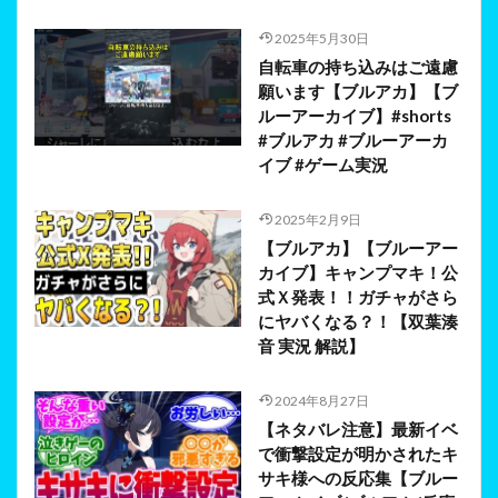
2025年5月30日
自転車の持ち込みはご遠慮
願います【ブルアカ】【ブ
ルーアーカイブ】#shorts
#ブルアカ #ブルーアーカ
イブ #ゲーム実況
2025年2月9日
【ブルアカ】【ブルーアー
カイブ】キャンプマキ！公
式Ｘ発表！！ガチャがさら
にヤバくなる？！【双葉湊
音 実況 解説】
2024年8月27日
【ネタバレ注意】最新イベ
で衝撃設定が明かされたキ
サキ様への反応集【ブルー