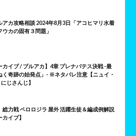
アカ攻略相談 2024年8月3日「アコヒマリ水着
フウカの固有３問題」
日
カイブ / ブルアカ】4章 プレナパテス決戦 -最
ねく奇跡の始発点」- ※ネタバレ注意【ニュイ・
/ にじさんじ】
日
総力戦 ペロロジラ 屋外 活躍生徒＆編成例解説
ーカイブ】