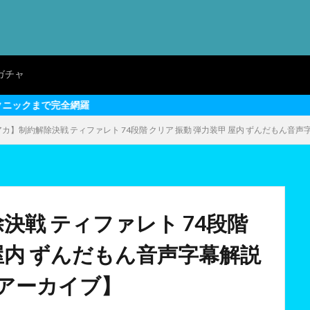
ガチャ
カ】制約解除決戦 ティファレト 74段階 クリア 振動 弾力装甲 屋内 ずんだもん音声字
決戦 ティファレト 74段階
 屋内 ずんだもん音声字幕解説
ーアーカイブ】