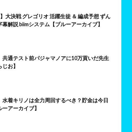
】大決戦 グレゴリオ 活躍生徒 ＆ 編成予想 ずん
幕解説 biimシステム【ブルーアーカイブ】
日
】共通テスト前パジャマノアに10万貢いだ先生
らじお】
日
】水着キリノは全力周回するべき？貯金は今日
ルーアーカイブ】