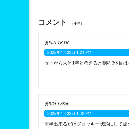
コメント
（4件）
@FateTKTK
2025年4月23日 1:21 PM
セトから大体1年と考えると制約3体目
@Riki-ty7bb
2025年4月23日 1:42 PM
前半出来るだけグロッキー状態にして被