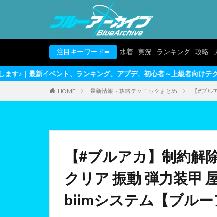
注目キーワード➡
水着
実況
ランキング
攻略
、ランキング、アプデ、初心者～上級者向けテクニックまで完全網羅
HOME
最新情報・攻略テクニックまとめ
【#ブルア
【#ブルアカ】制約解除
クリア 振動 弾力装甲
biimシステム【ブル