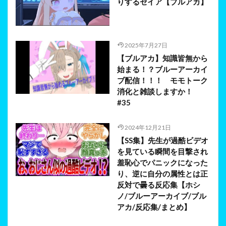
りするセイア【ブルアカ】
2025年7月27日
【ブルアカ】知識皆無から
始まる！？ブルーアーカイ
ブ配信！！！ モモトーク
消化と雑談しますか！
#35
2024年12月21日
【SS集】先生が過酷ビデオ
を見ている瞬間を目撃され
羞恥心でパニックになった
り、逆に自分の属性とは正
反対で曇る反応集【ホシ
ノ/ブルーアーカイブ/ブル
アカ/反応集/まとめ】