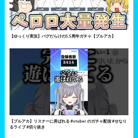
【ゆっくり実況】バグだらけの5.5周年ガチャ【ブルアカ】
【ブルアカ】リスナーに弄ばれる #vtuber のガチャ配信 #せなり
るライブ #切り抜き