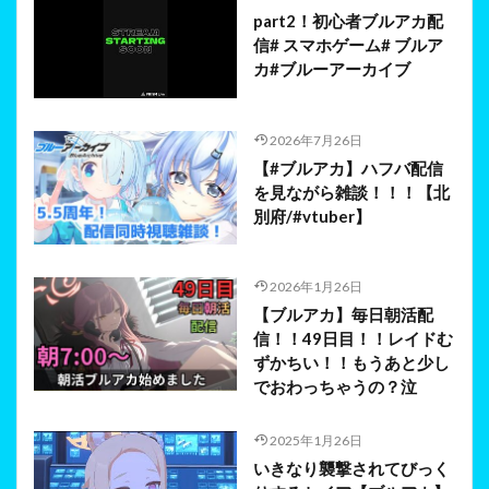
part2！初心者ブルアカ配
信# スマホゲーム# ブルア
カ#ブルーアーカイブ
2026年7月26日
【#ブルアカ】ハフバ配信
を見ながら雑談！！！【北
別府/#vtuber】
2026年1月26日
【ブルアカ】毎日朝活配
信！！49日目！！レイドむ
ずかちい！！もうあと少し
でおわっちゃうの？泣
2025年1月26日
いきなり襲撃されてびっく