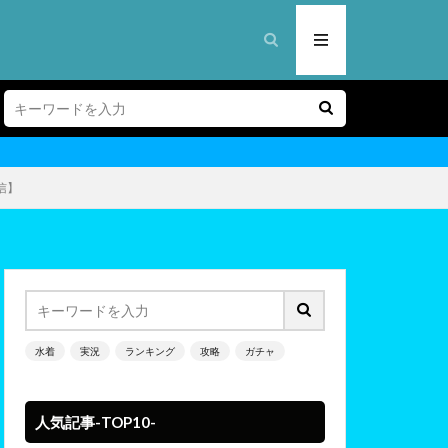
信】
水着
実況
ランキング
攻略
ガチャ
人気記事-TOP10-