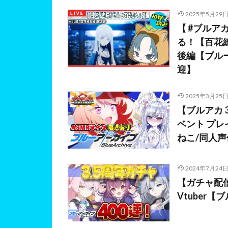
2025年5月29
【 #ブルア
る！【百花繚
後編【ブル
迎】
2025年3月25
【ブルアカ 
ベント プ
ねこ/同人声優
2024年7月24
【ガチャ配信
Vtuber