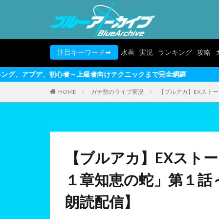
注目キーワード➡
水着
実況
ランキング
攻略
者～上級者向けテクニックまで完全網羅
HOME
ガチ勢のライブ実況
【ブルアカ】EXスト
【ブルアカ】EXスト
１章知恵の蛇」第１話
朗読配信】