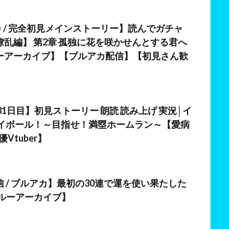
日
カ / 完全初見メインストーリー】読んでガチャ
乱編】 第2章 孤独に花を咲かせんとする君へ
ーアーカイブ】【ブルアカ配信】【初見さん歓
日
31日目】初見ストーリー 朗読 読み上げ 実況│イ
レイボール！～目指せ！満塁ホームラン～【愛病
Vtuber】
日
 / ブルアカ】最初の30連で運を使い果たした
【ブルーアーカイブ】