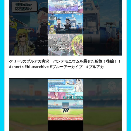
ケリーvのブルアカ実況 パンデモニウムを乗せた船旅！後編！！
#shorts #bluearchive #ブルーアーカイブ #ブルアカ