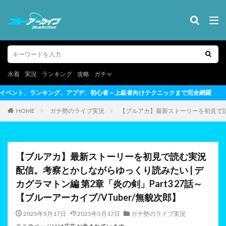
水着
実況
ランキング
攻略
ガチャ
グ、アプデ、初心者～上級者向けテクニックまで完全網羅
HOME
ガチ勢のライブ実況
【ブルアカ】最新ストーリーを初見で読む実
【ブルアカ】最新ストーリーを初見で読む実況
配信。考察とかしながらゆっくり読みたい | デ
カグラマトン編 第2章「炎の剣」Part3 27話～
【ブルーアーカイブ/VTuber/無貌次郎】
2025年5月17日
2025年5月17日
ガチ勢のライブ実況