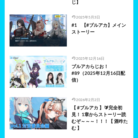
じ】
2025年5月3日
#1 【#ブルアカ】メイン
ストーリー
2025年12月16日
ブルアカらじお！
#89（2025年12月16日配
信）
2026年2月2日
【 #ブルアカ 】🔰完全初
見！ 1章からストーリー読
むぞ～～～！！！【 酒咋た
む 】