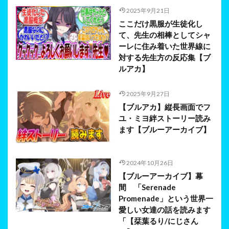
2025年9月21日
ここだけ黒服が生徒化し
て、先生の相棒としてシャ
ーレに住み着いた世界線に
対する先生方の反応集【ブ
ルアカ】
2025年9月27日
【ブルアカ】縦長画面でフ
ユ・ミヨ絆ストーリー読み
ます【ブルーアーカイブ】
2024年10月26日
【ブルーアーカイブ】幕
間 「Serenade
Promenade」という世界一
愛しい女達の話を読みます
「【栞葉るり/にじさん