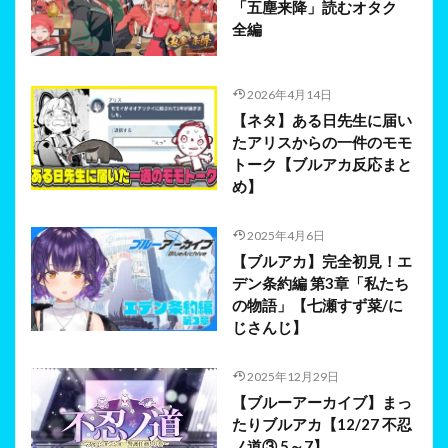
「五塵来降」読むオタク
全編
2026年4月14日
【ネタ】ある日先生に届い
たアリスからの一件のモモ
トーク【ブルアカ反応まと
め】
2025年4月6日
【ブルアカ】完全初見！エ
デン条約編 第3章「私たち
の物語」【七瀬すず菜/に
じさんじ】
2025年12月29日
【ブルーアーカイブ】まっ
たりブルアカ【12/27 不忍
ノ道③ 5～7】