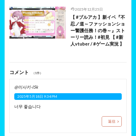
2025年12月25日
【 #ブルアカ 】新イベ『不
忍ノ道～ファッションショ
ー警護任務！の巻～』スト
ーリー読み！#初見 【 #新
人vtuber / #ゲーム実況 】
コメント
（1件）
@미사키-l5k
2025年5月18日 9:34 PM
너무 좋습니다
返信