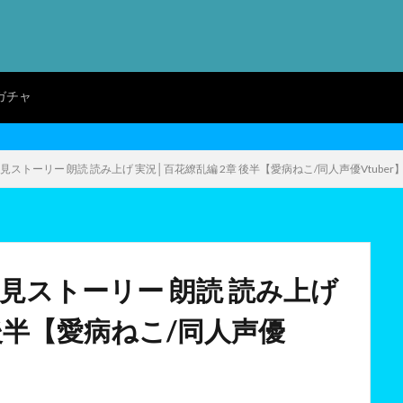
ガチャ
見ストーリー 朗読 読み上げ 実況│百花繚乱編 2章 後半【愛病ねこ/同人声優Vtuber
初見ストーリー 朗読 読み上げ
 後半【愛病ねこ/同人声優