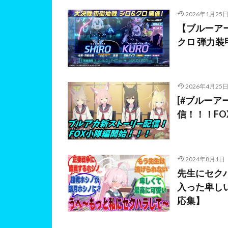
2026年1月25
【ブルーアー
クロ 弾力装甲
2026年4月25
[#ブルー
信！！！FO
2024年8月1日
先生にセク
入った卑し
応集】