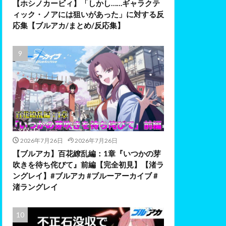
【ホシノカービィ】「しかし……ギャラクテ
ィック・ノアには狙いがあった」に対する反
応集【ブルアカ/まとめ/反応集】
2026年7月26日
2026年7月26日
【ブルアカ】百花繚乱編：1章『いつかの芽
吹きを待ち侘びて』前編【完全初見】【渚ラ
ングレイ】#ブルアカ #ブルーアーカイブ #
渚ラングレイ