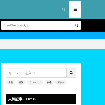
】
水着
実況
ランキング
攻略
ガチャ
人気記事-TOP10-