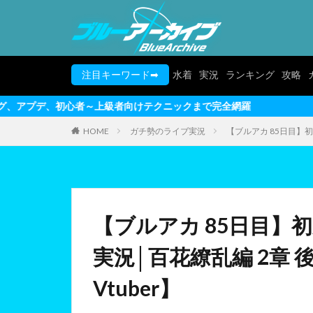
注目キーワード➡
水着
実況
ランキング
攻略
者～上級者向けテクニックまで完全網羅
HOME
ガチ勢のライブ実況
【ブルアカ 85日目】初
【ブルアカ 85日目】
実況│百花繚乱編 2章
Vtuber】