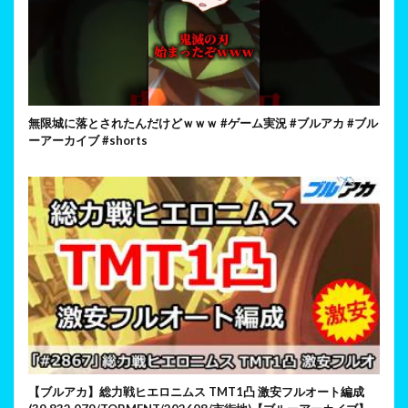
無限城に落とされたんだけどｗｗｗ #ゲーム実況 #ブルアカ #ブル
ーアーカイブ #shorts
【ブルアカ】総力戦ヒエロニムス TMT1凸 激安フルオート編成