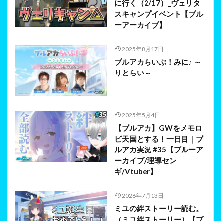
に行く（2/17）_ヴェリタ
スキャンプイベント【ブル
ーアーカイブ】
2025年8月17日
ブルアカらいぶ！みに♪ ～
りとらい～
2025年5月4日
【ブルアカ】GWをメモロ
ビ天国とする！一日目｜ブ
ルアカ実況 #35【ブルーア
ーカイブ/理導セン
ギ/Vtuber】
2026年7月13日
ミユの絆ストーリー読む。
（ミユ絆ストーリー）【ブ