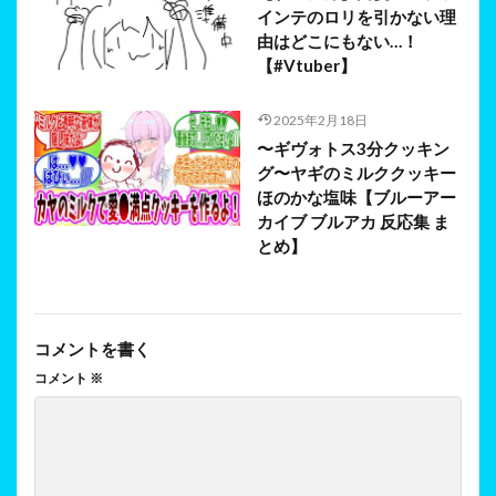
インテのロリを引かない理
由はどこにもない…！
【#Vtuber】
2025年2月18日
〜ギヴォトス3分クッキン
グ〜ヤギのミルククッキー
ほのかな塩味【ブルーアー
カイブ ブルアカ 反応集 ま
とめ】
コメントを書く
コメント
※