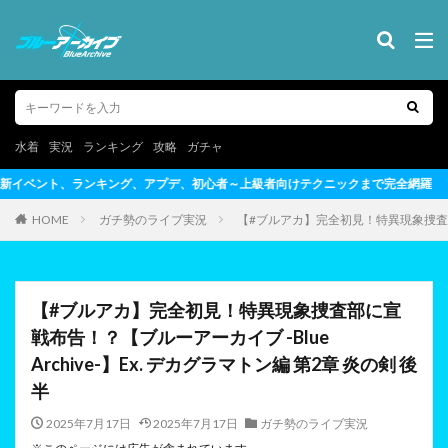
水着
実況
ランキング
攻略
ガチャ
、初心者～上級者向けテクニックまで完全網羅
HOME
ガチ勢のライブ実況
【#ブルアカ】完全初見！特異現象捜査部に宣
【#ブルアカ】完全初見！特異現象捜査部に宣
戦布告！？【ブルーアーカイブ -Blue
Archive-】Ex. デカグラマトン編 第2章 炎の剣 後
半
2025年7月17日
2025年7月17日
ガチ勢のライブ実況