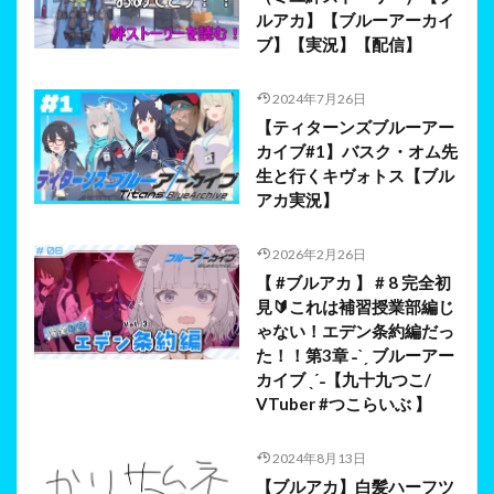
ルアカ】【ブルーアーカイ
ブ】【実況】【配信】
2024年7月26日
【ティターンズブルーアー
カイブ#1】バスク・オム先
生と行くキヴォトス【ブル
アカ実況】
2026年2月26日
【 #ブルアカ 】 # 8 完全初
見🔰これは補習授業部編じ
ゃない！エデン条約編だっ
た！！第3章 ˗ˋˏ ブルーアー
カイブ ˎˊ˗【九十九つこ/
VTuber #つこらいぶ 】
2024年8月13日
【ブルアカ】白髪ハーフツ