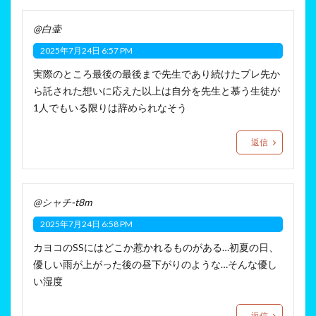
@白壷
2025年7月24日 6:57 PM
実際のところ最後の最後まで先生であり続けたプレ先か
ら託された想いに応えた以上は自分を先生と慕う生徒が
1人でもいる限りは辞められなそう
返信
@シャチ-t8m
2025年7月24日 6:58 PM
カヨコのSSにはどこか惹かれるものがある…初夏の日、
優しい雨が上がった後の昼下がりのような…そんな優し
い湿度
返信