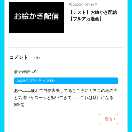
2025年9月16日
【テスト】お絵かき配信
【ブルアカ漫画】
コメント
（4件）
@平仲徹-s8s
2025年7月24日 6:03 PM
あ〜………疲れて自信喪失してるところにカヨコのあの声
と気遣いがスーッと効いてきて………これは駄目になる
(確信)
返信