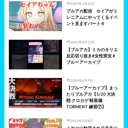
2025年1月25日
ブルアカ配信 セイアがミ
レニアムにやってくるイベ
ント見ますパート６
2025年4月13日
【ブルアカ】ミカのキリエ
反応切り抜き#女性実況 #
ブルーアーカイブ
2026年6月7日
【ブルーアーカイブ】まっ
たりブルアカ【5/20 大決
戦 クロカゲ 軽装備
TORMENT 練習⑦】
2025年3月8日