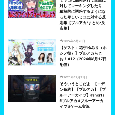
ミヤコに触発されて先生に
対してマーキングしたり、
積極的に誘惑するようにな
った卑しいミユに対する反
応集【ブルアカ/まとめ/反
応集】
2024年6月20日
【ゲスト：花守 ゆみり（ホ
シノ役）】ブルアカらじ
お！ #12（2024年6月17日
配信）
2025年12月21日
そういうとこだよ…【エデ
ン条約】【ブルアカ】【ブ
ルーアーカイブ】#shorts
#ブルアカ #ブルーアーカ
イブ #ゲーム実況