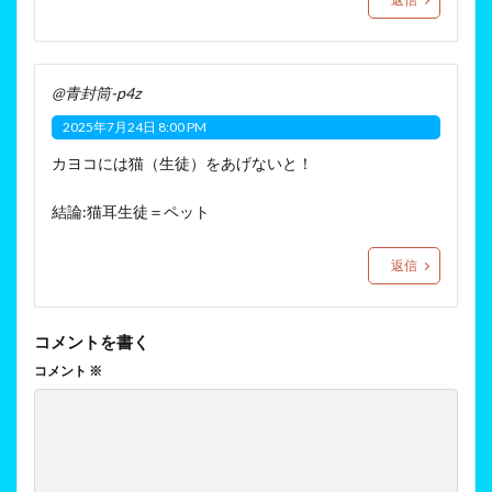
@青封筒-p4z
2025年7月24日 8:00 PM
カヨコには猫（生徒）をあげないと！
結論:猫耳生徒＝ペット
返信
コメントを書く
コメント
※