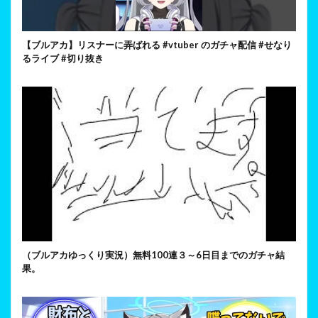
【ブルアカ】リスナーに弄ばれる #vtuber のガチャ配信 #せなり
るライブ #切り抜き
（ブルアカゆっくり実況）無料100連３～6日目までのガチャ結
果。