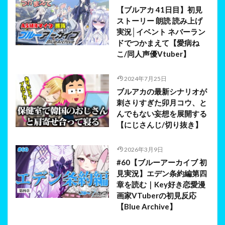
【ブルアカ 41日目】初見
ストーリー 朗読 読み上げ
実況│イベント ネバーラン
ドでつかまえて【愛病ね
こ/同人声優Vtuber】
2024年7月25日
ブルアカの最新シナリオが
刺さりすぎた卯月コウ、と
んでもない妄想を展開する
【にじさんじ/切り抜き】
2026年3月9日
#60【ブルーアーカイブ 初
見実況】エデン条約編第四
章を読む｜Key好き恋愛漫
画家VTuberの初見反応
【Blue Archive】