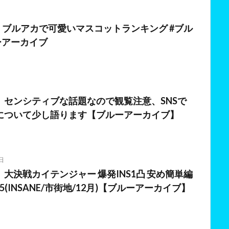
日
】ブルアカで可愛いマスコットランキング #ブル
ーアーカイブ
日
】センシティブな話題なので観覧注意、SNSで
について少し語ります【ブルーアーカイブ】
日
大決戦カイテンジャー 爆発INS1凸 安め簡単編
,945(INSANE/市街地/12月)【ブルーアーカイブ】