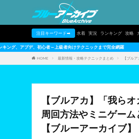
注目キーワード➡
水着
実況
ランキング
攻略
心者～上級者向けテクニックまで完全網羅
HOME
最新情報・攻略テクニックまとめ
【ブルア
【ブルアカ】「我らオ
周回方法やミニゲーム
【ブルーアーカイブ】