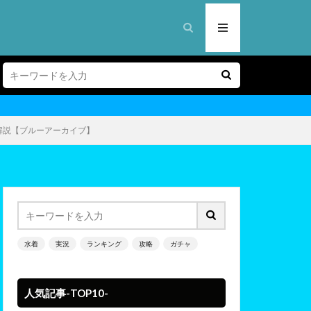
解説【ブルーアーカイブ】
水着
実況
ランキング
攻略
ガチャ
人気記事-TOP10-