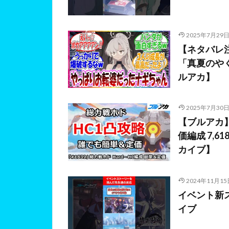
2025年7月29
【ネタバレ
「真夏のや
ルアカ】
2025年7月30
【ブルアカ】
価編成 7,61
カイブ】
2024年11月15
イベント新ス
イブ