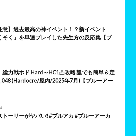
日
注意】過去最高の神イベント！？新イベント
くそく」を早速プレイした先生方の反応集【ブ
日
総力戦ホド Hard～HC1凸攻略 誰でも簡単＆定
8,048 (Hardocre/屋内/2025年7月)【ブルーアー
日
トーリーがヤバい❗️ #ブルアカ #ブルーアーカ