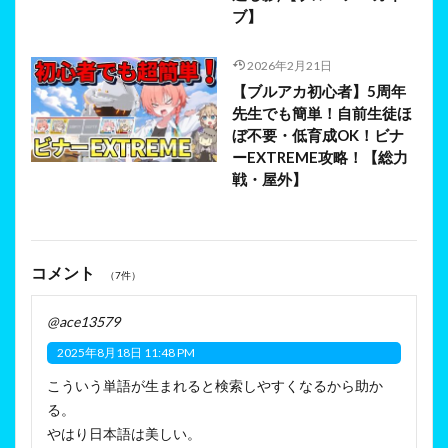
ブ】
2026年2月21日
【ブルアカ初心者】5周年
先生でも簡単！自前生徒ほ
ぼ不要・低育成OK！ビナ
ーEXTREME攻略！【総力
戦・屋外】
コメント
（7件）
@ace13579
2025年8月18日 11:48 PM
こういう単語が生まれると検索しやすくなるから助か
る。
やはり日本語は美しい。