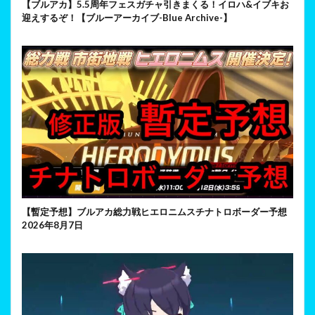
【ブルアカ】5.5周年フェスガチャ引きまくる！イロハ&イブキお
迎えするぞ！【ブルーアーカイブ-Blue Archive-】
【暫定予想】ブルアカ総力戦ヒエロニムスチナトロボーダー予想
2026年8月7日