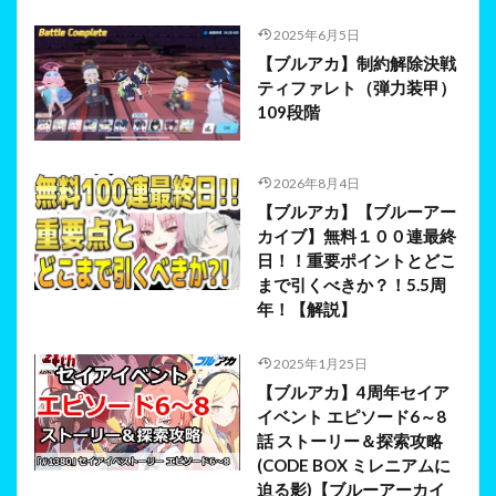
2025年6月5日
【ブルアカ】制約解除決戦
ティファレト（弾力装甲）
109段階
2026年8月4日
【ブルアカ】【ブルーアー
カイブ】無料１００連最終
日！！重要ポイントとどこ
まで引くべきか？！5.5周
年！【解説】
2025年1月25日
【ブルアカ】4周年セイア
イベント エピソード6～8
話 ストーリー＆探索攻略
(CODE BOX ミレニアムに
迫る影)【ブルーアーカイ