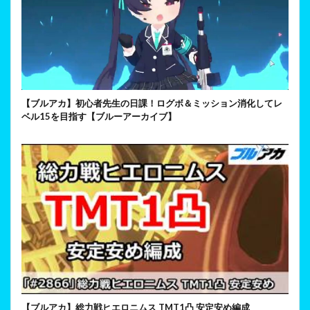
【ブルアカ】初心者先生の日課！ログボ＆ミッション消化してレ
ベル15を目指す【ブルーアーカイブ】
【ブルアカ】総力戦ヒエロニムス TMT1凸 安定安め編成