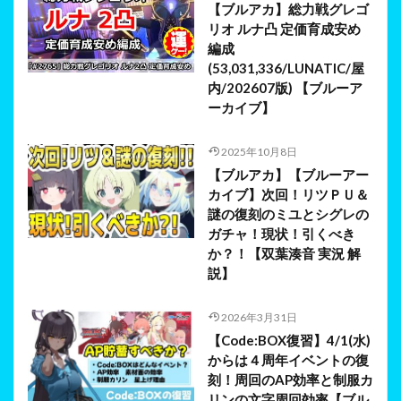
【ブルアカ】総力戦グレゴ
リオ ルナ凸 定価育成安め
編成
(53,031,336/LUNATIC/屋
内/202607版) 【ブルーア
ーカイブ】
2025年10月8日
【ブルアカ】【ブルーアー
カイブ】次回！リツＰＵ＆
謎の復刻のミユとシグレの
ガチャ！現状！引くべき
か？！【双葉湊音 実況 解
説】
2026年3月31日
【Code:BOX復習】4/1(水)
からは４周年イベントの復
刻！周回のAP効率と制服カ
リンの文字周回効率【ブル