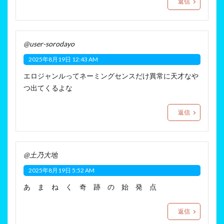
返信
@user-sorodayo
2025年8月19日 12:43 AM
エロジャンルってネーミングセンスだけ異常に天才なや
つ出てくるよな
返信
@土乃大地
2025年8月19日 5:52 AM
あ ま ね く 奇 跡 の 始 発 点
返信