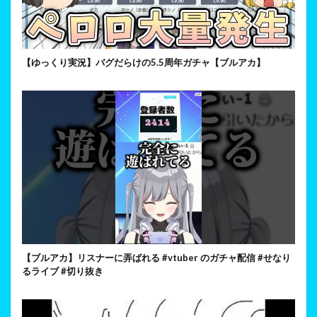
【ゆっくり実況】バグだらけの5.5周年ガチャ【ブルアカ】
【ブルアカ】リスナーに弄ばれる #vtuber のガチャ配信 #せなり
るライブ #切り抜き