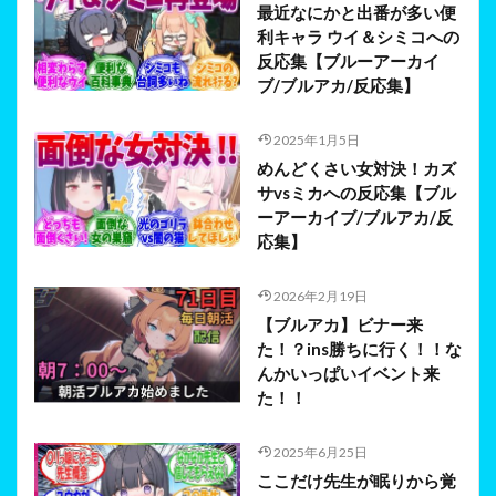
最近なにかと出番が多い便
利キャラ ウイ＆シミコへの
反応集【ブルーアーカイ
ブ/ブルアカ/反応集】
2025年1月5日
めんどくさい女対決！カズ
サvsミカへの反応集【ブル
ーアーカイブ/ブルアカ/反
応集】
2026年2月19日
【ブルアカ】ビナー来
た！？ins勝ちに行く！！な
んかいっぱいイベント来
た！！
2025年6月25日
ここだけ先生が眠りから覚