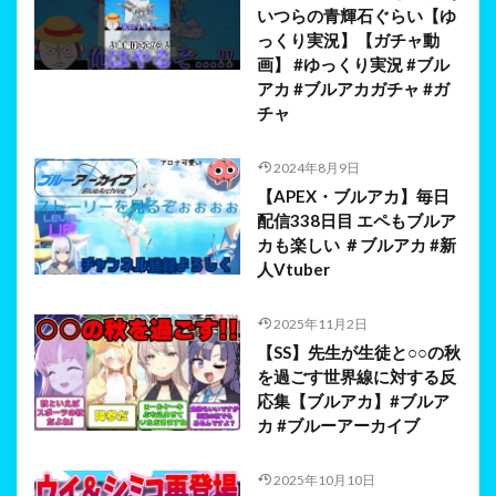
いつらの青輝石ぐらい【ゆ
っくり実況】【ガチャ動
画】 #ゆっくり実況 #ブル
アカ #ブルアカガチャ #ガ
チャ
2024年8月9日
【APEX・ブルアカ】毎日
配信338日目 エペもブルア
カも楽しい ＃ブルアカ #新
人Vtuber
2025年11月2日
【SS】先生が生徒と○○の秋
を過ごす世界線に対する反
応集【ブルアカ】#ブルア
カ #ブルーアーカイブ
2025年10月10日