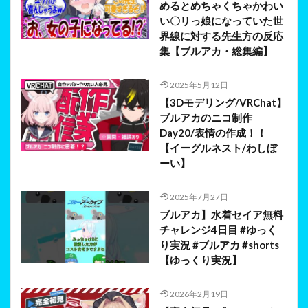
めるとめちゃくちゃかわい
い〇リっ娘になっていた世
界線に対する先生方の反応
集【ブルアカ・総集編】
2025年5月12日
【3Dモデリング/VRChat】
ブルアカのニコ制作
Day20/表情の作成！！
【イーグルネスト/わしぼ
ーい】
2025年7月27日
ブルアカ】水着セイア無料
チャレンジ4日目 #ゆっく
り実況 #ブルアカ #shorts
【ゆっくり実況】
2026年2月19日