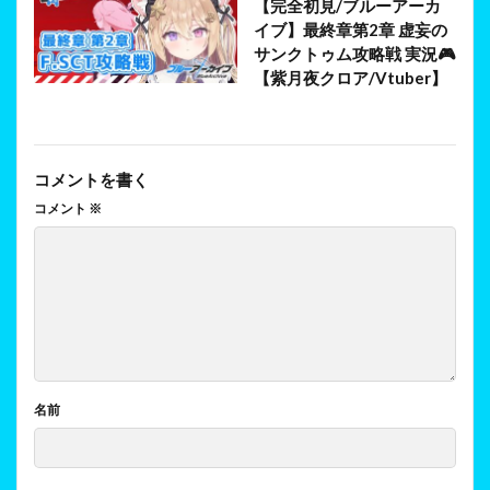
【完全初見/ブルーアーカ
イブ】最終章第2章 虚妄の
サンクトゥム攻略戦 実況🎮
【紫月夜クロア/Vtuber】
コメントを書く
コメント
※
名前