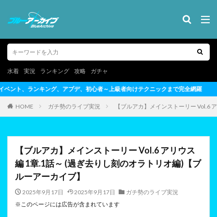
水着
実況
ランキング
攻略
ガチャ
～上級者向けテクニックまで完全網羅
HOME
ガチ勢のライブ実況
【ブルアカ】メインストーリー Vol.6
【ブルアカ】メインストーリー Vol.6 アリウス
編 1章.1話～ (過ぎ去りし刻のオラトリオ編)【ブ
ルーアーカイブ】
2025年9月17日
2025年9月17日
ガチ勢のライブ実況
※このページには広告が含まれています