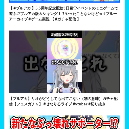
【 #ブルアカ 】5.5周年記念配信3日目♡イベントのミニゲームで
遊ぶ♡ブルアカ版ムシキング！？やったことないけどｗ #ブルー
アーカイブ #ゲーム実況 【 #ガチャ配信 】
【ブルアカ】リオがどうしても出てこない（別の意味）ガチャ配
信【フェスガチャ】 #せなりるライブ #vtuber #切り抜き