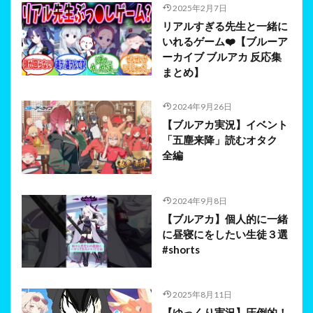
2025年2月7日
リアルすぎる先生と一緒に
いれるゲーム❤️【ブルーア
ーカイブ ブルアカ 反応集
まとめ】
2024年9月26日
【ブルアカ実況】イベント
「五塵来降」読むオタク
全編
2024年9月8日
【ブルアカ】個人的に一緒
に昼寝にをしたい生徒３選
#shorts
2025年8月11日
【ゆっくり実況】圧倒的！