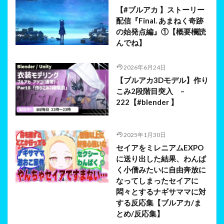
【#ブルアカ 】ストーリー
配信『Final. あまねく奇跡
の始発点編』①【概要欄読
んでね】
2026年6月24日
【ブルアカ3Dモデル】作り
こみ2段階目突入 –
222【#blender 】
2025年1月30日
セイアをミレニアムEXPO
に送り出した結果、わんぱ
く小僧みたいに自由奔放に
なってしまったセイアに
悶々とするナギサママに対
する反応集【ブルアカ/ま
とめ/反応集】