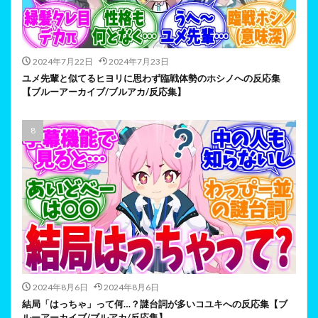
2024年7月22日
2024年7月23日
ユメ先輩と似てるヒヨリに思わず臨戦体勢のホシノへの反応集
【ブルーアーカイブ/ブルアカ/反応集】
2024年8月6日
2024年8月6日
結局「はっちゃ」って何…？謎台詞が多いコユキへの反応集【ブ
ルーアーカイブ/ブルアカ/反応集】