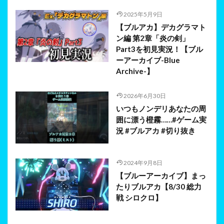
2025年5月9日
【ブルアカ】デカグラマト
ン編 第2章「炎の剣」
Part3を初見実況！【ブル
ーアーカイブ-Blue
Archive-】
2026年6月30日
いつもノンデリあなたの周
囲に漂う橙霧……#ゲーム実
況 #ブルアカ #切り抜き
2024年9月8日
【ブルーアーカイブ】まっ
たりブルアカ【8/30 総力
戦 シロクロ】