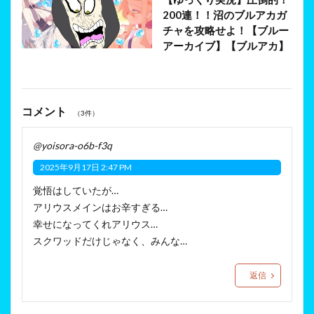
200連！！沼のブルアカガ
チャを攻略せよ！【ブルー
アーカイブ】【ブルアカ】
コメント
（3件）
@yoisora-o6b-f3q
2025年9月17日 2:47 PM
覚悟はしていたが…
アリウスメインはお辛すぎる…
幸せになってくれアリウス…
スクワッドだけじゃなく、みんな…
返信