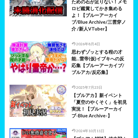
ための石が足りない！メモ
ロビ鑑賞してかき集める
よ！【ブルーアーカイ
ブ/Blue Archive/三雲穿ノ
介 /新人VTuber】
2026年8月4日
思わずゾッとする程の才
能…雷帝(仮)イブキへの反
応集【ブルーアーカイブ/
ブルアカ/反応集】
2025年7月23日
【ブルアカ】新イベント
「夏空のやくそく」を初見
実況！【ブルーアーカイ
ブ-Blue Archive-】
2024年10月11日