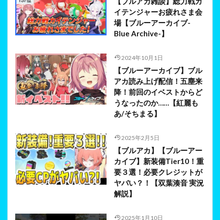
【ブルアカ雑談】総力戦カ
イテンジャーお疲れさま会
場【ブルーアーカイブ-
Blue Archive-】
2024年10月1日
【ブルーアーカイブ】ブル
アカ読み上げ配信！五塵来
降！前回のイベストからど
うなったのか……【紅麗も
あ/そちまる】
2025年2月5日
【ブルアカ】【ブルーアー
カイブ】新装備Tier10！重
要３選！必要クレジットが
ヤバい？！【双葉湊音 実況
解説】
2025年1月10日