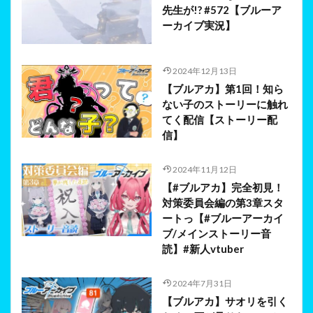
先生が!? #572【ブルーア
ーカイブ実況】
2024年12月13日
【ブルアカ】第1回！知ら
ない子のストーリーに触れ
てく配信【ストーリー配
信】
2024年11月12日
【#ブルアカ】完全初見！
対策委員会編の第3章スタ
ートっ【#ブルーアーカイ
ブ/メインストーリー音
読】#新人vtuber
2024年7月31日
【ブルアカ】サオリを引く