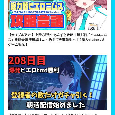
【🌟 #ブルアカ 】上澄み⁉先生あんずと攻略！総力戦『ヒエロニム
ス』攻略会議 実戦編！🍳～教えて先輩先生～【 #新人vtuber / #
ゲーム実況 】