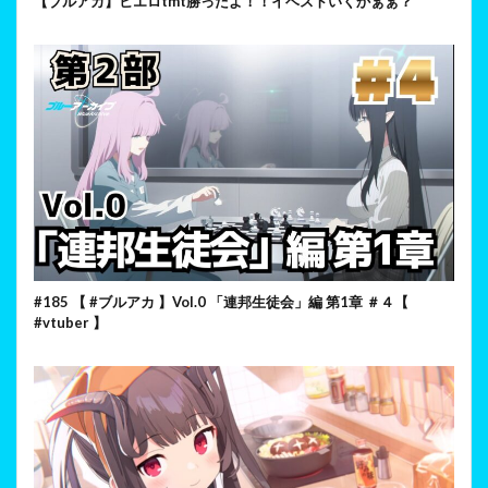
【ブルアカ】ヒエロtmt勝ったよ！！イベストいくかぁぁ？
#185 【 #ブルアカ 】Vol.0 「連邦生徒会」編 第1章 ＃４【
#vtuber 】