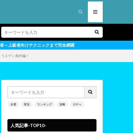
ックまで完全網羅
とうエデン条約編！
水着
実況
ランキング
攻略
ガチャ
人気記事-TOP10-