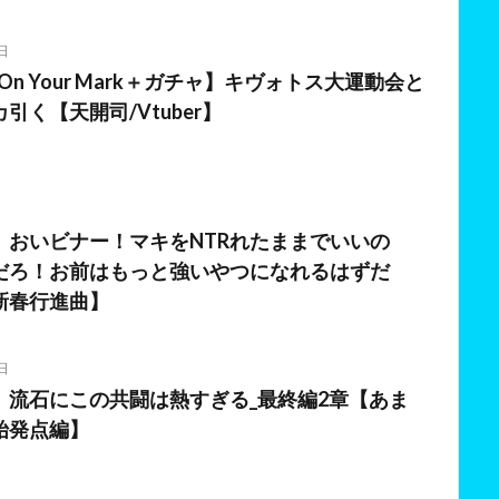
日
On Your Mark＋ガチャ】キヴォトス大運動会と
引く【天開司/Vtuber】
日
】おいビナー！マキをNTRれたままでいいの
だろ！お前はもっと強いやつになれるはずだ
新春行進曲】
日
】流石にこの共闘は熱すぎる_最終編2章【あま
始発点編】