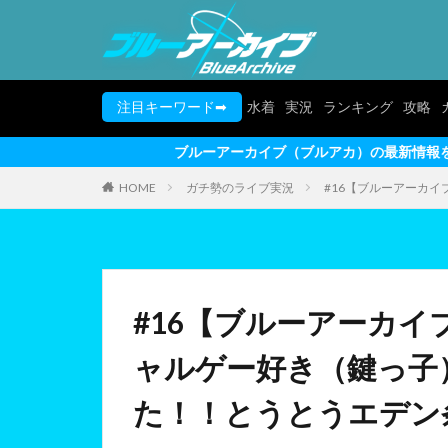
注目キーワード➡
水着
実況
ランキング
攻略
ブルーアーカイブ（ブルアカ）の最新情報を動画形式でお届けしま
HOME
ガチ勢のライブ実況
#16【ブルーアーカ
#16【ブルーアーカイ
ャルゲー好き（鍵っ子
た！！とうとうエデン