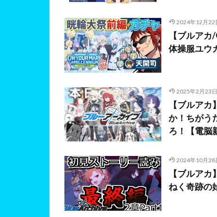
2024年12月22
【ブルアカ/
体操服ユウカ
2025年2月23
【ブルアカ
か！ちがう
ろ！【電脳
2024年10月28
【ブルアカ
ねく奇跡の