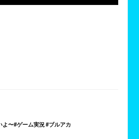
日
よ〜#ゲーム実況 #ブルアカ