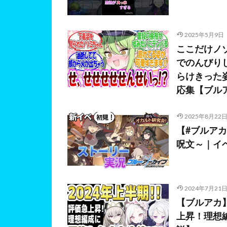
2025年5月9日
ここだけノ
でのんびり
らけきった
応集【ブル
2025年8月22
【#ブルア
呪文～｜イベ
2024年7月21
【ブルアカ
上昇！理想