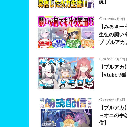
説】
2025年7月8日
【みるきー
生徒の願い
ブ ブルアカ
2025年4月10
【ブルアカ
【vtuber
2025年1月6日
【ブルアカ
～オニの手
信】