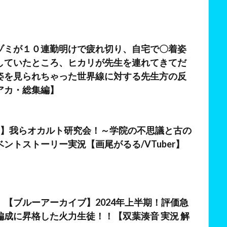
ゾミが１０連勤明けで疲れ切り、自宅で〇着姿
していたところ、ヒカリが先生を連れてきてだ
姿を見られちゃった世界線に対する先生方の反
アカ・総集編】
日
カ】我らオカルト研究会！～学院の不思議と古の
ントストーリー実況【画尾がるる/VTuber】
日
】【ブルーアーカイブ】2024年上半期！評価急
編成に昇格した火力生徒！！【双葉湊音 実況 解