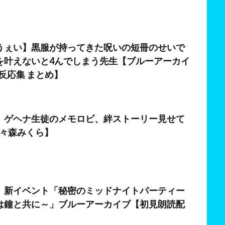
うぇい】黒服が持ってきた呪いの短冊のせいで
を叶えないと4んでしまう先生【ブルーアーカイ
 反応集 まとめ】
日
】ゲヘナ生徒のメモロビ、絆ストーリー見せて
/狐々森みくら】
】新イベント「秘密のミッドナイトパーティー
は鐘と共に～」ブルーアーカイブ【初見朗読配