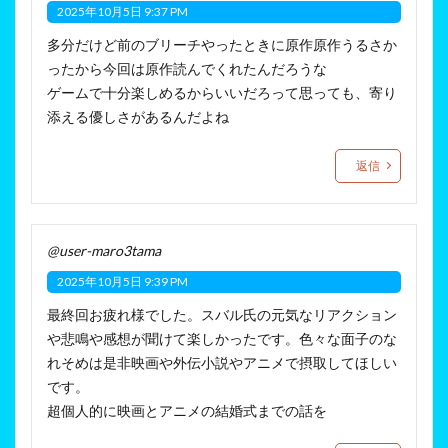
2025年10月5日 9:37 PM
多分だけど前のブリーチやったときに原作原作うるさか
ったから今回は原作読んでくれたんだろうな
ゲームで十分楽しめるからいいだろって思っても、寄り
添える優しさがあるんだよね
返信
@user-maro3tama
2025年10月5日 9:39 PM
最終回お疲れ様でした。スバル氏の元気なリアクション
や悲鳴や感想が聞けて楽しかったです。色々な面子のな
れそめは是非映画や外伝小説やアニメで摂取してほしい
です。
超個人的に映画とアニメの結婚式までの話を