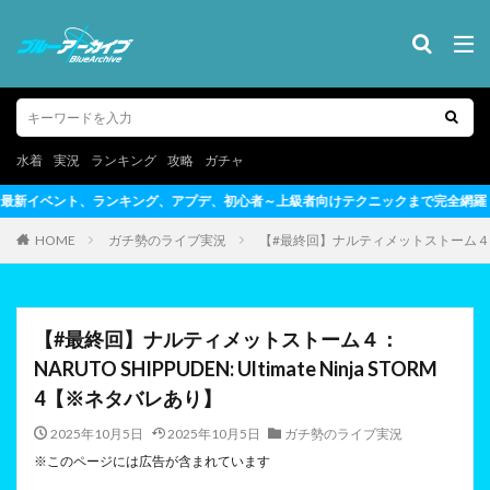
水着
実況
ランキング
攻略
ガチャ
初心者～上級者向けテクニックまで完全網羅
HOME
ガチ勢のライブ実況
【#最終回】ナルティメットストーム４：NARUT
【#最終回】ナルティメットストーム４：
NARUTO SHIPPUDEN: Ultimate Ninja STORM
4【※ネタバレあり】
2025年10月5日
2025年10月5日
ガチ勢のライブ実況
※このページには広告が含まれています