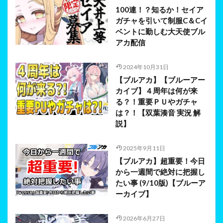
100連！？知るか！セイア
ガチャを引いて制服C＆Cイ
ベントに勤しむ大天使ブル
アカ配信
2024年10月31日
【ブルアカ】【ブルーアー
カイブ】４周年は何が来
る？！重要ＰＵやガチャ
は？！【双葉湊音 実況 解
説】
2025年9月11日
【ブルアカ】超重要！今日
から一週間で絶対に把握し
たい事 (9/10版)【ブルーア
ーカイブ】
2026年6月27日