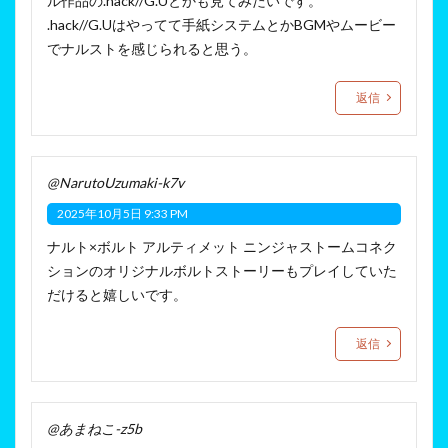
ル作品の.hack//G.Uとかも見てみたいです。
.hack//G.Uはやってて手紙システムとかBGMやムービー
でナルストを感じられると思う。
返信
@NarutoUzumaki-k7v
2025年10月5日 9:33 PM
ナルト×ボルト アルティメット ニンジャストームコネク
ションのオリジナルボルトストーリーもプレイしていた
だけると嬉しいです。
返信
@あまねこ-z5b