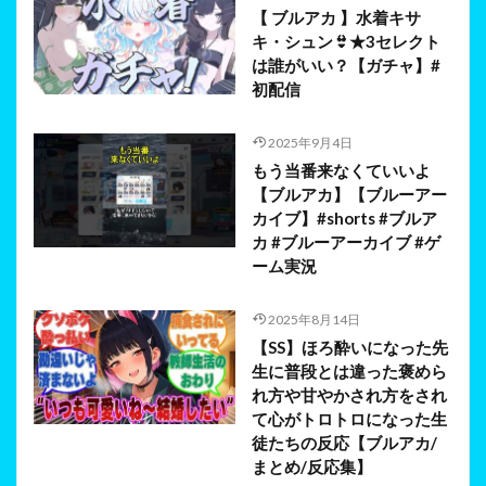
【 ブルアカ 】水着キサ
キ・シュン👙★3セレクト
は誰がいい？【ガチャ】#
初配信
2025年9月4日
もう当番来なくていいよ
【ブルアカ】【ブルーアー
カイブ】#shorts #ブルア
カ #ブルーアーカイブ #ゲ
ーム実況
2025年8月14日
【SS】ほろ酔いになった先
生に普段とは違った褒めら
れ方や甘やかされ方をされ
て心がトロトロになった生
徒たちの反応【ブルアカ/
まとめ/反応集】