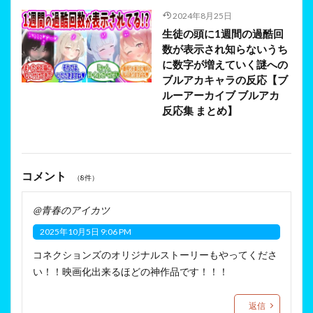
2024年8月25日
生徒の頭に1週間の過酷回
数が表示され知らないうち
に数字が増えていく謎への
ブルアカキャラの反応【ブ
ルーアーカイブ ブルアカ
反応集 まとめ】
コメント
（8件）
@青春のアイカツ
2025年10月5日 9:06 PM
コネクションズのオリジナルストーリーもやってくださ
い！！映画化出来るほどの神作品です！！！
返信