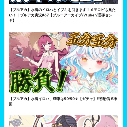
【ブルアカ】水着のイロハとイブキを引きます！メモロビも見た
い！｜ブルアカ実況#67【ブルーアーカイブ/Vtuber/理導セン
ギ】
【ブルアカ】水着イロハ、確率は50/50👙【ガチャ】#初配信 #神
回