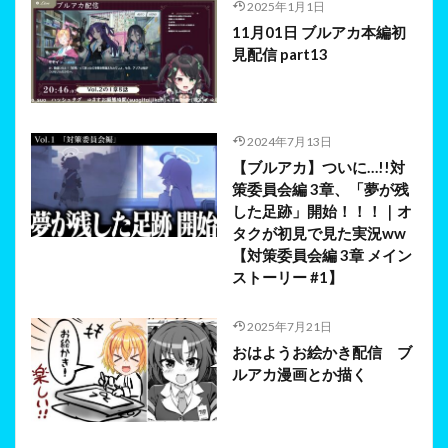
2025年1月1日
11月01日 ブルアカ本編初
見配信 part13
2024年7月13日
【ブルアカ】ついに…!!対
策委員会編 3章、「夢が残
した足跡」開始！！！｜オ
タクが初見で見た実況ww
【対策委員会編 3章 メイン
ストーリー #1】
2025年7月21日
おはようお絵かき配信 ブ
ルアカ漫画とか描く