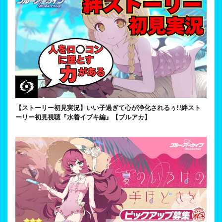
【ストーリー初見実況】いい子過ぎて心が浄化されるぅ!!絆スト
ーリー初見視聴『水着イブキ編』【ブルアカ】