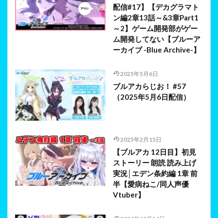
配信#17】【デカグラマト
ン編2章13話～&3章Part1
～2】ゲーム開発部がゲー
ム開発してない【ブルーア
ーカイブ -Blue Archive-】
2025年5月6日
ブルアカらじお！ #57
（2025年5月6日配信）
2025年2月15日
【ブルアカ 12日目】初見
ストーリー 朗読 読み上げ
実況│エデン条約編 1章 前
半【愛病ねこ/同人声優
Vtuber】