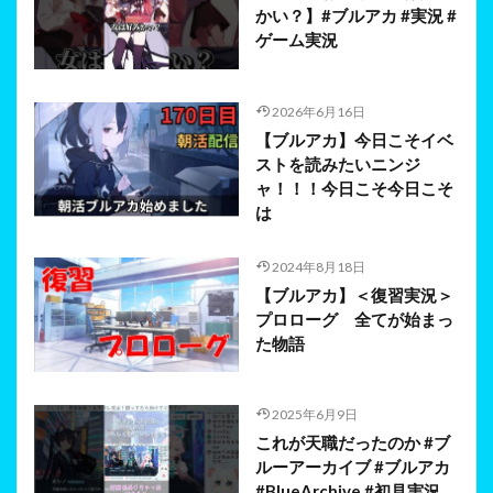
かい？】#ブルアカ #実況 #
ゲーム実況
2026年6月16日
【ブルアカ】今日こそイベ
ストを読みたいニンジ
ャ！！！今日こそ今日こそ
は
2024年8月18日
【ブルアカ】＜復習実況＞
プロローグ 全てが始まっ
た物語
2025年6月9日
これが天職だったのか #ブ
ルーアーカイブ #ブルアカ
#BlueArchive #初見実況