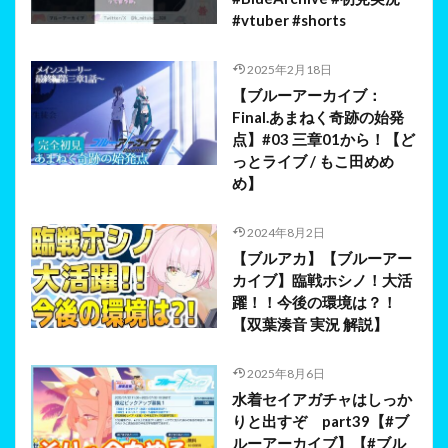
#vtuber #shorts
2025年2月18日
【ブルーアーカイブ：
Final.あまねく奇跡の始発
点】#03 三章01から！【ど
っとライブ / もこ田めめ
め】
2024年8月2日
【ブルアカ】【ブルーアー
カイブ】臨戦ホシノ！大活
躍！！今後の環境は？！
【双葉湊音 実況 解説】
2025年8月6日
水着セイアガチャはしっか
りと出すぞ part39【#ブ
ルーアーカイブ】【#ブル