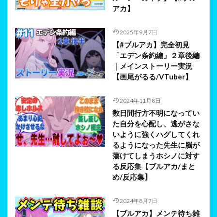
アカ】
2025年9月7日
【#ブルアカ】完全初見
「エデン条約編」２章後編
｜メインストーリー実況
【画尾がるる/VTuber】
2024年11月8日
数日間行方不明になってい
た自分を心配し、逃がさな
いように強くハグしてくれ
るようになった先生に脳が
蕩けてしまうホシノに対す
る反応集【ブルアカ/まと
め/反応集】
2024年8月7日
【ブルアカ】メンテ待ち雑