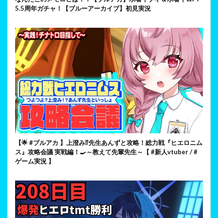
5.5周年ガチャ！【ブルーアーカイブ】初見実況
【🌟 #ブルアカ 】上澄み⁉先生あんずと攻略！総力戦『ヒエロニム
ス』攻略会議 実戦編！🍳～教えて先輩先生～【 #新人vtuber / #
ゲーム実況 】