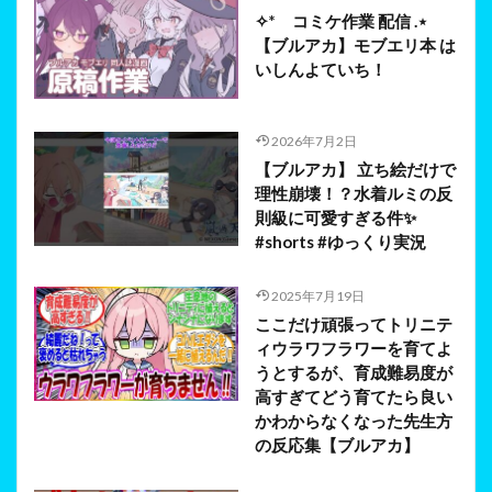
✧* コミケ作業 配信 .⋆
【ブルアカ】モブエリ本 は
いしんよていち！
2026年7月2日
【ブルアカ】 立ち絵だけで
理性崩壊！？水着ルミの反
則級に可愛すぎる件✨
#shorts #ゆっくり実況
2025年7月19日
ここだけ頑張ってトリニテ
ィウラワフラワーを育てよ
うとするが、育成難易度が
高すぎてどう育てたら良い
かわからなくなった先生方
の反応集【ブルアカ】