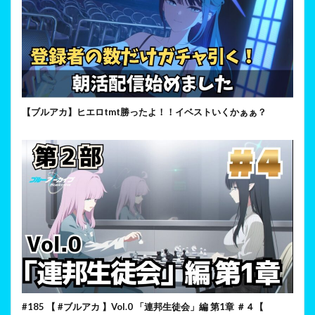
【ブルアカ】ヒエロtmt勝ったよ！！イベストいくかぁぁ？
#185 【 #ブルアカ 】Vol.0 「連邦生徒会」編 第1章 ＃４【