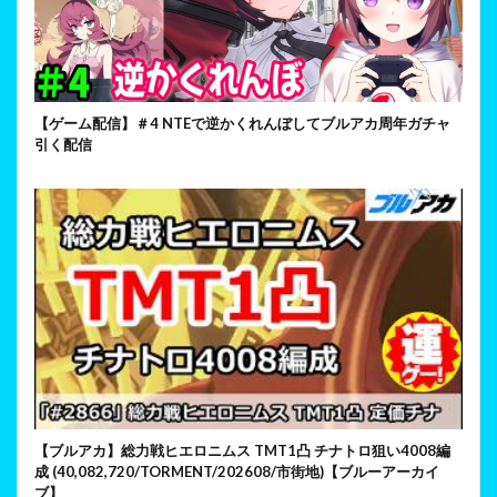
【ゲーム配信】＃4 NTEで逆かくれんぼしてブルアカ周年ガチャ
引く配信
【ブルアカ】総力戦ヒエロニムス TMT1凸 チナトロ狙い4008編
成 (40,082,720/TORMENT/202608/市街地)【ブルーアーカイ
ブ】