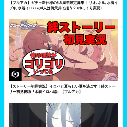
【ブルアカ】ガチャ新仕様の5.5周年限定募集！ リオ, ネル, 水着イ
ブキ, 水着イロハ の4人は何天井で揃う？ (ゆっくり実況)
【ストーリー初見実況】イロハと夏らしい夏を過ごす！絆ストー
リー初見視聴『水着イロハ編』【ブルアカ】