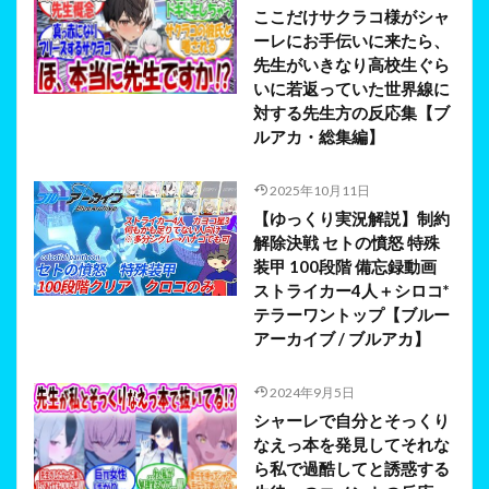
ここだけサクラコ様がシャ
ーレにお手伝いに来たら、
先生がいきなり高校生ぐら
いに若返っていた世界線に
対する先生方の反応集【ブ
ルアカ・総集編】
2025年10月11日
【ゆっくり実況解説】制約
解除決戦 セトの憤怒 特殊
装甲 100段階 備忘録動画
ストライカー4人＋シロコ*
テラーワントップ【ブルー
アーカイブ / ブルアカ】
2024年9月5日
シャーレで自分とそっくり
なえっ本を発見してそれな
ら私で過酷してと誘惑する