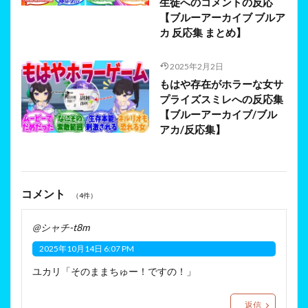
生徒へのコメントの反応
【ブルーアーカイブ ブルア
カ 反応集 まとめ】
2025年2月2日
もはや存在がホラーな女サ
プライズスミレへの反応集
【ブルーアーカイブ/ブル
アカ/反応集】
コメント
（4件）
@シャチ-t8m
2025年10月14日 6:07 PM
ユカリ「そのままちゅー！ですの！」
返信