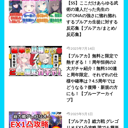
【SS】ここだけあらゆる武
術の達人だった先生の
OTONAの強さに惚れ惚れ
するブルアカ生徒に対する
反応集【ブルアカ/まとめ/
反応集】
2025年7月14日
【ブルアカ】無料と限定で
熱すぎる！！周年恒例の2
大ガチャ紹介！無料100連
と周年限定、それぞれの仕
様や確率は？4.5周年では
どうなる？復帰・新規の方
にも！【ブルーアーカイ
ブ】
2025年5月1日
【ブルアカ】総力戦 グレゴ
リオ EX1凸攻略 誰でも簡単