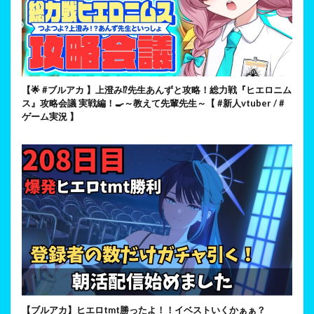
【🌟 #ブルアカ 】上澄み⁉先生あんずと攻略！総力戦『ヒエロニム
ス』攻略会議 実戦編！🍳～教えて先輩先生～【 #新人vtuber / #
ゲーム実況 】
【ブルアカ】ヒエロtmt勝ったよ！！イベストいくかぁぁ？