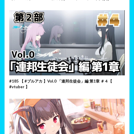
#185 【 #ブルアカ 】Vol.0 「連邦生徒会」編 第1章 ＃４【
#vtuber 】