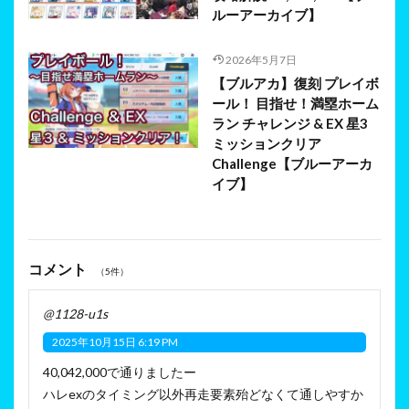
ルーアーカイブ】
2026年5月7日
【ブルアカ】復刻 プレイボ
ール！ 目指せ！満塁ホーム
ラン チャレンジ & EX 星3
ミッションクリア
Challenge【ブルーアーカ
イブ】
コメント
（5件）
@1128-u1s
2025年10月15日 6:19 PM
40,042,000で通りましたー
ハレexのタイミング以外再走要素殆どなくて通しやすか