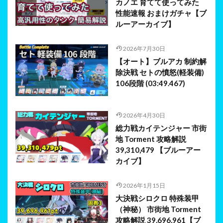
カノエ 育てて使ってみた
性能速報 おまけガチャ【ブ
ルーアーカイブ】
2026年7月30日
【オート】ブルアカ 制約解
除決戦 セトの憤怒(軽装備)
106段階 (03:49.467)
2026年4月30日
総力戦カイテンジャー 市街
地 Torment 攻略解説
39,310,479 【ブルーアー
カイブ】
2026年1月15日
大決戦シロクロ 特殊装甲
（神秘） 市街地 Torment
攻略解説 39,696,961【ブ