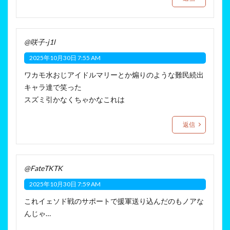
@咲子-j1l
2025年10月30日 7:55 AM
ワカモ水おじアイドルマリーとか煽りのような難民続出
キャラ達で笑った
スズミ引かなくちゃかなこれは
返信
@FateTKTK
2025年10月30日 7:59 AM
これイェソド戦のサポートで援軍送り込んだのもノアな
んじゃ…