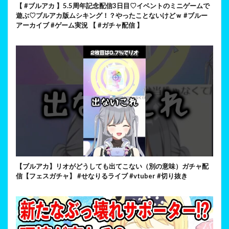
【 #ブルアカ 】5.5周年記念配信3日目♡イベントのミニゲームで
遊ぶ♡ブルアカ版ムシキング！？やったことないけどｗ #ブルー
アーカイブ #ゲーム実況 【 #ガチャ配信 】
【ブルアカ】リオがどうしても出てこない（別の意味）ガチャ配
信【フェスガチャ】 #せなりるライブ #vtuber #切り抜き