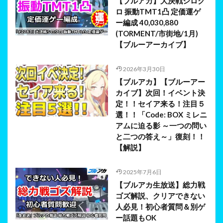
【ブルアカ】大決戦シロク
ロ 振動TMT1凸 定価運ゲ
ー編成 40,030,880
(TORMENT/市街地/1月)
【ブルーアーカイブ】
2026年3月30日
【ブルアカ】【ブルーアー
カイブ】次回！イベント決
定！！セイア来る！注目５
選！！「Code: BOX ミレニ
アムに迫る影 ～一つの問い
と二つの答え～」復刻！！
【解説】
2025年7月6日
【ブルアカ生放送】総力戦
ゴズ解説、クリアできない
人必見！初心者質問＆別ゲ
ー話題もOK