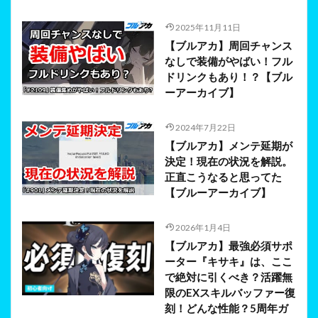
2025年11月11日
【ブルアカ】周回チャンス
なしで装備がやばい！フル
ドリンクもあり！？【ブル
ーアーカイブ】
2024年7月22日
【ブルアカ】メンテ延期が
決定！現在の状況を解説。
正直こうなると思ってた
【ブルーアーカイブ】
2026年1月4日
【ブルアカ】最強必須サポ
ーター『キサキ』は、ここ
で絶対に引くべき？活躍無
限のEXスキルバッファー復
刻！どんな性能？5周年ガ