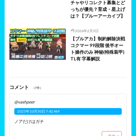
チャやリコレクト募集とど
っちが優先？育成・星上げ
は？【ブルーアーカイブ】
2026年2月3日
【ブルアカ】制約解除決戦
コクマー 99段階 後半オー
ト操作のみ 神秘(特殊装甲)
TL有 字幕解説
コメント
（7件）
@vashpeer
2025年10月30日 7:42 AM
ノアだけはガチ