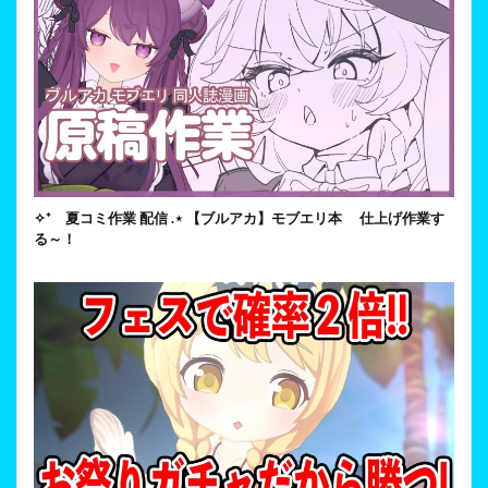
✧* 夏コミ作業 配信 .⋆ 【ブルアカ】モブエリ本 仕上げ作業す
る～！