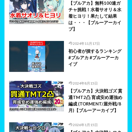
【ブルアカ】無料100連ガ
チャ挑戦！水着サオリ＆水
着ヒヨリ！果たして結果
は・・・【ブルーアーカイ
ブ】
2024年11月17日
初心者が損するランキング
#ブルアカ #ブルーアーカ
イブ
2024年8月15日
【ブルアカ】大決戦ゴズ 貫
通TMT2凸 育成安め運強め
編成 (TORMENT/屋外戦/8
月)【ブルーアーカイブ】
2026年1月15日