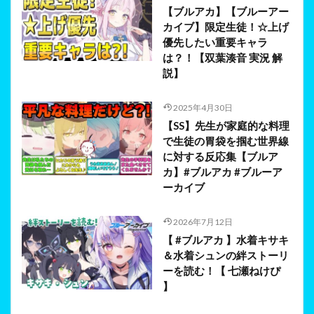
【ブルアカ】【ブルーアー
カイブ】限定生徒！☆上げ
優先したい重要キャラ
は？！【双葉湊音 実況 解
説】
2025年4月30日
【SS】先生が家庭的な料理
で生徒の胃袋を掴む世界線
に対する反応集【ブルア
カ】#ブルアカ #ブルーア
ーカイブ
2026年7月12日
【 #ブルアカ 】水着キサキ
＆水着シュンの絆ストーリ
ーを読む！【 七瀬ねけぴ
】