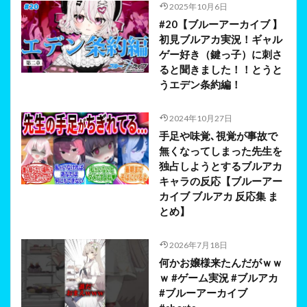
2025年10月6日
#20【ブルーアーカイブ 】
初見ブルアカ実況！ギャル
ゲー好き（鍵っ子）に刺さ
ると聞きました！！とうと
うエデン条約編！
2024年10月27日
手足や味覚､視覚が事故で
無くなってしまった先生を
独占しようとするブルアカ
キャラの反応【ブルーアー
カイブ ブルアカ 反応集 ま
とめ】
2026年7月18日
何かお嬢様来たんだがｗｗ
ｗ #ゲーム実況 #ブルアカ
#ブルーアーカイブ