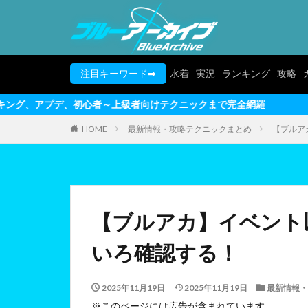
注目キーワード➡
水着
実況
ランキング
攻略
心者～上級者向けテクニックまで完全網羅
HOME
最新情報・攻略テクニックまとめ
【ブルア
【ブルアカ】イベント
いろ確認する！
2025年11月19日
2025年11月19日
最新情報・
※このページには広告が含まれています