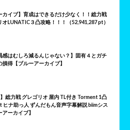
ーカイブ】育成はできるだけ少なく！！総力戦
LUNATIC３凸攻略！！！（52,941,287 pt）
】
日
渇感はむしろ減るんじゃない？】固有４とガチ
の損得【ブルーアーカイブ】
総力戦 グレゴリオ 屋内 TL付き Torment 1凸
440Pt ヒナ助っ人 ずんだもん音声字幕解説 biimシス
ーアーカイブ】