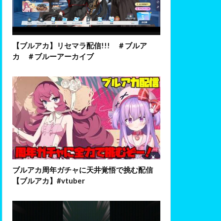
【ブルアカ】リセマラ配信!!! ＃ブルア
カ ＃ブルーアーカイブ
ブルアカ周年ガチャに天井覚悟で挑む配信
【ブルアカ】#vtuber