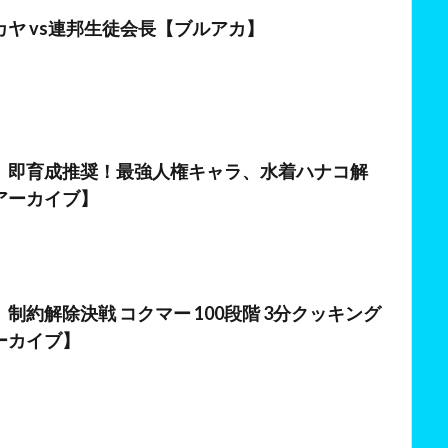
日
ヤ vs連邦生徒会長【ブルアカ】
日
】即育成推奨！最強人権キャラ、水着ハナコ解
アーカイブ】
制約解除決戦 コクマー 100段階 3分クッキング
ーカイブ】