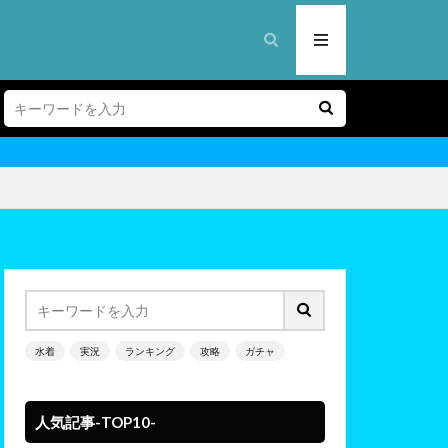
水着
実況
ランキング
攻略
ガチャ
人気記事-TOP10-