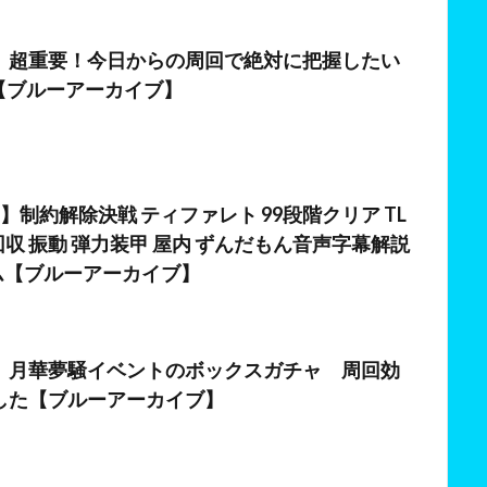
日
】超重要！今日からの周回で絶対に把握したい
版)【ブルーアーカイブ】
日
】制約解除決戦 ティファレト 99段階クリア TL
回収 振動 弾力装甲 屋内 ずんだもん音声字幕解説
ム【ブルーアーカイブ】
日
】月華夢騒イベントのボックスガチャ 周回効
した【ブルーアーカイブ】