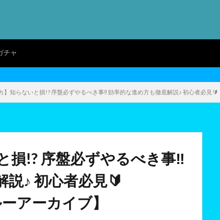
ガチャ
】知らないと損!? 序盤必ずやるべき事‼ 効率的な進め方も徹底解説♪ 初心者必見🔰 【
損!? 序盤必ずやるべき事‼
説♪ 初心者必見🔰
【ブルーアーカイブ】