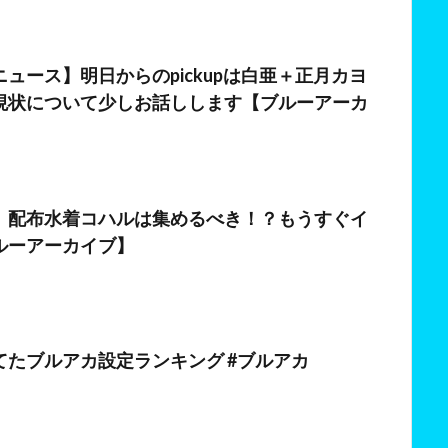
日
ュース】明日からのpickupは白亜＋正月カヨ
現状について少しお話しします【ブルーアーカ
日
】配布水着コハルは集めるべき！？もうすぐイ
ルーアーカイブ】
日
てたブルアカ設定ランキング #ブルアカ