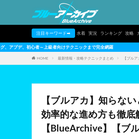
注目キーワード➡
水着
実況
ランキング
攻略
上級者向けテクニックまで完全網羅
HOME
最新情報・攻略テクニックまとめ
【ブルアカ
【ブルアカ】知らないと
効率的な進め方も徹底解
【BlueArchive】