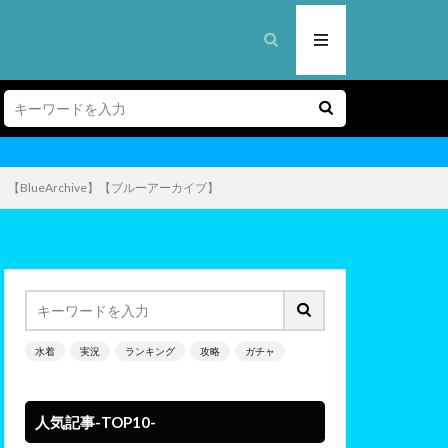
BlueArchive】【ブルーアーカイブ】
水着
実況
ランキング
攻略
ガチャ
人気記事-TOP10-