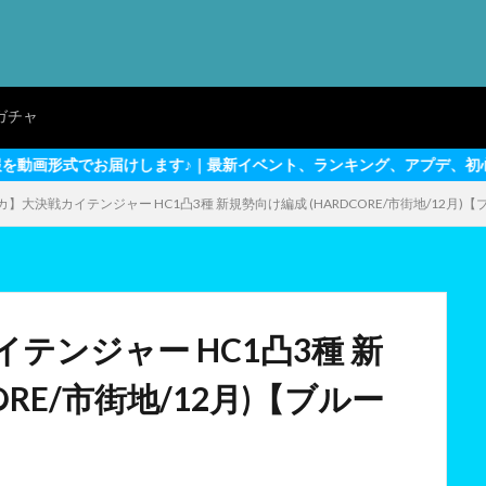
ガチャ
ます♪｜最新イベント、ランキング、アプデ、初心者～上級者向けテク
】大決戦カイテンジャー HC1凸3種 新規勢向け編成 (HARDCORE/市街地/12月)
テンジャー HC1凸3種 新
ORE/市街地/12月)【ブルー