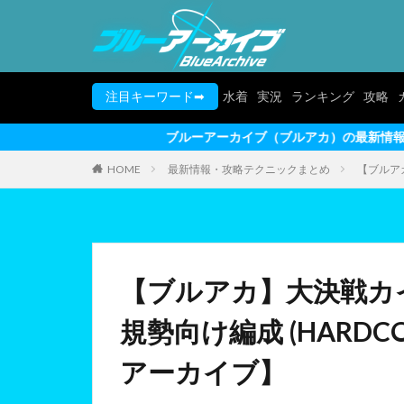
注目キーワード➡
水着
実況
ランキング
攻略
ブルーアーカイブ（ブルアカ）の最新情報を動画形式でお届けし
HOME
最新情報・攻略テクニックまとめ
【ブルアカ
【ブルアカ】大決戦カイ
規勢向け編成 (HARDC
アーカイブ】