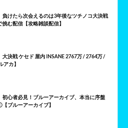
日
】負けたら次会えるのは3年後なツチノコ大決戦
で挑む配信【攻略雑談配信】
日
戦 ケセド 屋内 INSANE 2767万 / 2764万 /
ブルアカ】
】初心者必見！ブルーアーカイブ、本当に序盤
①【ブルーアーカイブ】