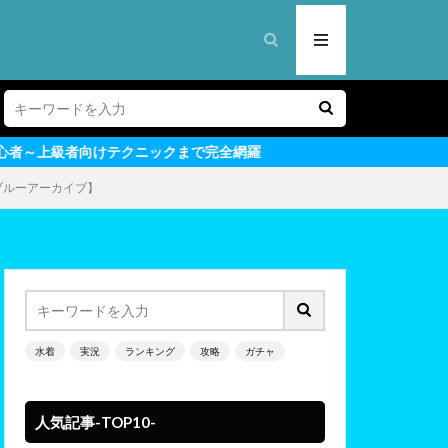
ニックまで完全網羅
【ブルーアーカイブ】
水着
実況
ランキング
攻略
ガチャ
人気記事-TOP10-