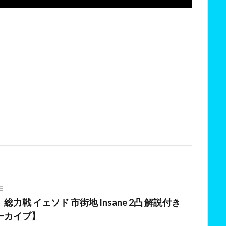
日
力戦 イェソド 市街地 Insane 2凸 解説付き
ーカイブ】